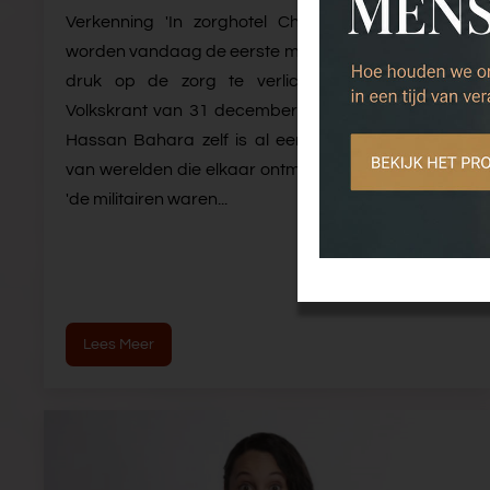
Verkenning 'In zorghotel Chrysant in Apeldoorn
worden vandaag de eerste militairen ingezet om de
druk op de zorg te verlichten', lees ik in de
Volkskrant van 31 december 2020. Het artikel van
Hassan Bahara zelf is al een ontroerend pareltje
van werelden die elkaar ontmoeten. Met zinnen als:
'de militairen waren...
Lees Meer