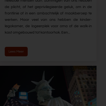
heleboel mensen dan. Sommigen van ons hebben
de plicht, of het geprivilegieerde geluk, om in de
frontlinie of in een ambachtelijk of maakberoep te
werken. Maar veel van ons hebben de kinder-
legokamer, de logeerplek voor oma of de walk-in
kast omgebouwd tot kantoorhok. Een...
Lees Meer