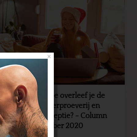
×
Spice it up! Hoe overleef je de
online kerstbierproeverij en
nieuwjaarsreceptie? - Column
DFT 21 december 2020