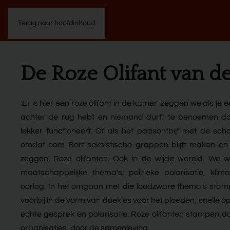
Terug naar hoofdinhoud
De Roze Olifant van d
'Er is hier een roze olifant in de kamer' zeggen we als j
achter de rug hebt en niemand durft te benoemen dat 
lekker functioneert. Of als het paasontbijt met de scho
omdat oom Bert seksistische grappen blijft maken en 
zeggen. Roze olifanten. Ook in de wijde wereld. We 
maatschappelijke thema's; politieke polarisatie, klim
oorlog. In het omgaan met die loodzware thema's stamp
voorbij in de vorm van doekjes voor het bloeden, snelle o
echte gesprek en polarisatie. Roze olifanten stampen do
organisaties, door de samenleving.