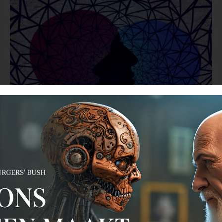
Durf te vragen... wat maakte dat jij
nu vindt wat je vindt? - Column
DFT 28 december 2020
Danielle Braun | 28 december 2020 | Roze Olifant van de
week