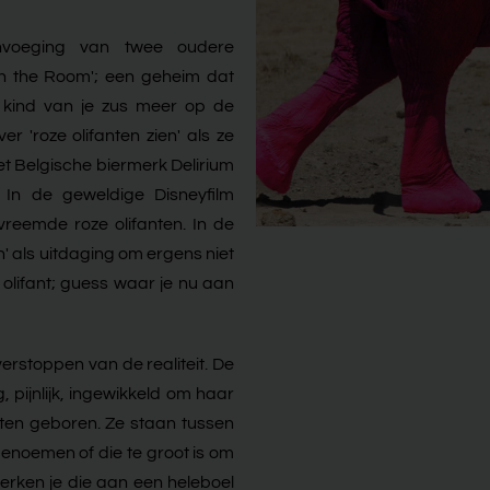
envoeging van twee oudere
in the Room'; een geheim dat
 kind van je zus meer op de
 'roze olifanten zien' als ze
Het Belgische biermerk Delirium
. In de geweldige Disneyfilm
vreemde roze olifanten. In de
n' als uitdaging om ergens niet
 olifant; guess waar je nu aan
erstoppen van de realiteit. De
, pijnlijk, ingewikkeld om haar
anten geboren. Ze staan tussen
 benoemen of die te groot is om
herken je die aan een heleboel