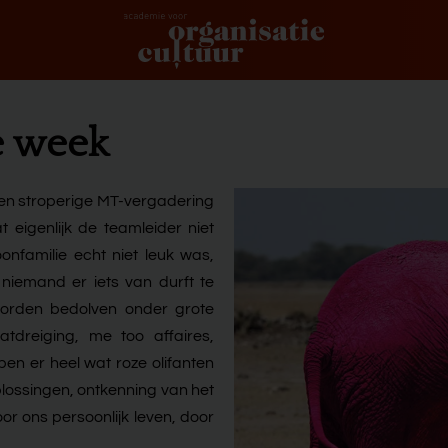
e week
e een stroperige MT-vergadering
eigenlijk de teamleider niet
onfamilie echt niet leuk was,
niemand er iets van durft te
worden bedolven onder grote
aatdreiging, me too affaires,
en er heel wat roze olifanten
plossingen, ontkenning van het
or ons persoonlijk leven, door