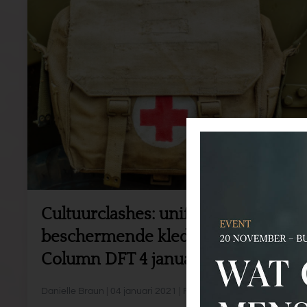
Cultuurclashes: uniform uit,
beschermende kleding aan -
Column DFT 4 januari 2021
Danielle Braun | 04 januari 2021 | Roze Olifant van de week