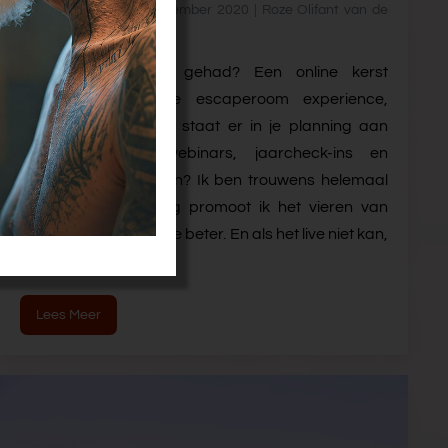
Danielle Braun | 21 december 2020 | Roze Olifant van de
week
Heb jij er al een gehad? Een online kerst
bierproeverij, virtuele escaperoom experience,
pubquizzzzz? En wat staat er in je planning aan
nieuwjaartoespraakwebinars, jaarcheck-ins en
online toastmomenten? Ik ben trouwens helemaal
voor. Als antropoloog promoot ik het vieren van
rituelen. Hoe meer, hoe beter. En als het live niet kan,
dan...
Lees Meer