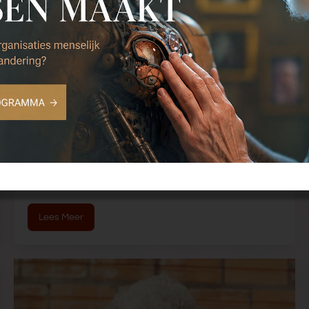
Moeilijk Mijn streven is het voeren van 'elegant
debat'. Alle meningen horen, elk standpunt op
waarde schatten en zachte stemmen extra
bevragen. Heb ik mijn werk van gemaakt. Maar de
laatste tijd vind ik het moeilijk. Merk ik dat ik ten
aanzien van vaccinatie en coronamaatregelen
stelliger ben dan over andere...
Lees Meer