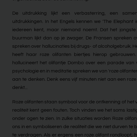
De uitdrukking lijkt een verbasterring, een sam
uitdrukkingen. In het Engels kennen we 'The Elephant 
iedereen kent, maar niemand noemt. Dat het jongste
buurman lijkt dan op je zwager. De Fransen spreken over
spreken over hallucinaties bij drugs- of alcoholgebruik. 
heeft haar roze olifanten biertjes hierop gebrouwen
hallucineert het olifantje Dombo over een parade van 
psychologie en in meditatie spreken we van 'roze olifante
aan te denken. Denk eens vijf minuten níet aan een roze
denkt...
Roze olifanten staan symbool voor de ontkenning of het v
realiteit kent geen fouten. Toch vinden we het soms lastig
onder ogen te zien. In zulke situaties worden Roze olif
ons in en symboliseren de realiteit die we niet durven te
te verdragen. Als er ergens een roze olifant rondloopt, 