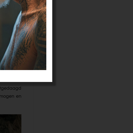
ijkt steeds
euwe is nog
, maar door
t voor het
pen wat er
je concrete
uitgedaagd
ermogen en