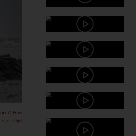
storm? Hoe
niet altijd