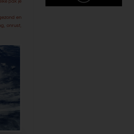
elke pak je
 gezond en
g, onrust,