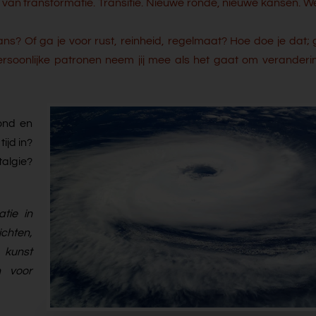
jd van transformatie. Transitie. Nieuwe ronde, nieuwe kansen. W
ans? Of ga je voor rust, reinheid, regelmaat? Hoe doe je dat;
rsoonlijke patronen neem jij mee als het gaat om veranderin
zond en
ijd in?
talgie?
tie in
ichten,
 kunst
n voor