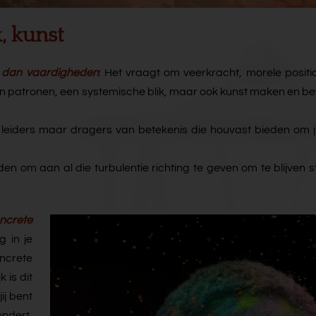
, kunst
 dan vaardigheden
: Het vraagt om veerkracht, morele positi
igen patronen, een systemische blik, maar ook kunst maken en 
or leiders maar dragers van betekenis die houvast bieden om ju
den om aan al die turbulentie richting te geven om te blijven 
ncrete
g in je
ncrete
 is dit
ij bent
ondert,