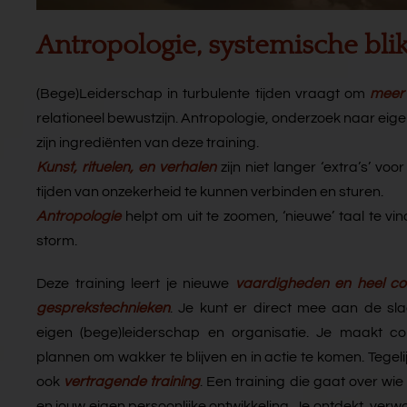
Antropologie, systemische blik
(Bege)Leiderschap in turbulente tijden vraagt om
meer
relationeel bewustzijn. Antropologie, onderzoek naar e
zijn ingrediënten van deze training.
Kunst, rituelen, en verhalen
zijn niet langer ‘extra’s’ vo
tijden van onzekerheid te kunnen verbinden en sturen.
Antropologie
helpt om uit te zoomen, ‘nieuwe’ taal te vin
storm.
Deze training leert je nieuwe
vaardigheden en heel co
gesprekstechnieken
. Je kunt er direct mee aan de sla
eigen (bege)leiderschap en organisatie. Je maakt co
plannen om wakker te blijven en in actie te komen. Tegelijk
ook
vertragende training
. Een training die gaat over wie j
en jouw eigen persoonlijke ontwikkeling. Je ontdekt, verw