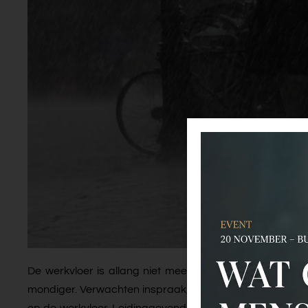
De werkvloer is allang niet meer de plek van productie,
mondiger. Verwachten inspraak, betekenis en ruimte. De
op de werkvloer. Leidinggevenden kampen met 'incidente