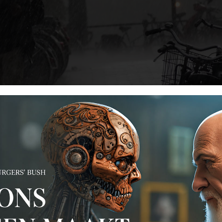
 maar ook van identiteit, zingeving, spanning en groei. Wij m
 buitenwereld is gepolariseerd en zorgt regelmatig ook voor l
n' van medewerkers die zich niet gehoord voelen, zich politie