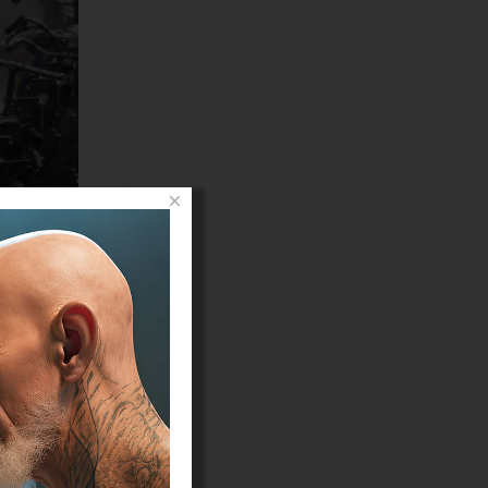
×
ensen zijn
ange tenen
k uiten en