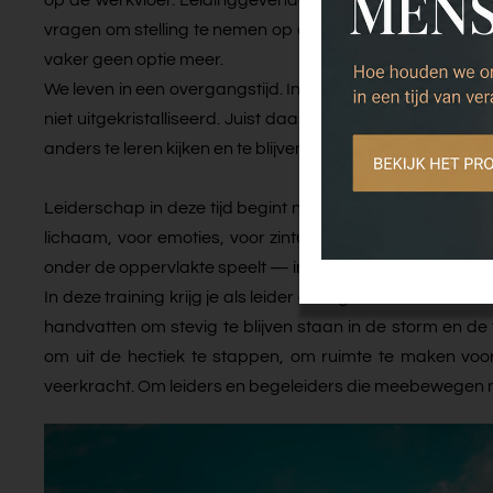
vragen om stelling te nemen op allerlei thema's. Neutralit
vaker geen optie meer.
We leven in een overgangstijd. In antropologische termen: 
niet uitgekristalliseerd. Juist daar — in het tussengebie
anders te leren kijken en te blijven staan als het stormt.
Leiderschap in deze tijd begint niet bij antwoorden, ma
lichaam, voor emoties, voor zintuigen. Om de kracht van
onder de oppervlakte speelt — in teams, organisaties en
In deze training krijg je als leider of begeleider van vera
handvatten om stevig te blijven staan in de storm en 
om uit de hectiek te stappen, om ruimte te maken vo
veerkracht. Om leiders en begeleiders die meebewegen me