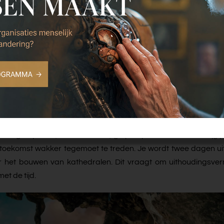
eit van organisaties, instituten en leiders wordt uitgedaagd en l
in liminaliteit. Het oude werkt niet meer zoals het deed, het ni
d — ontstaat ruimte voor innovatie. Niet door harder te sturen
ar bij waarnemen. Jezelf herkennen als instrument. Om aandach
 verbeelding. En om een antropologische blik die helpt begrij
 de samenleving.
ndering inspiratie, nieuwe kennis, ga je experimenteren en krijg 
de toekomst wakker tegemoet te treden. Je wordt twee dagen 
or het bouwen van kathedralen. Dit vraagt om uithoudingsv
t de tijd.