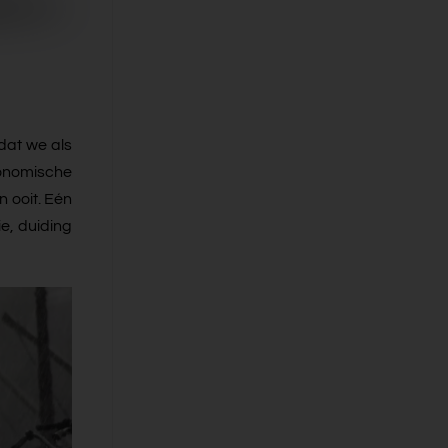
dat we als
conomische
n ooit. Eén
e, duiding