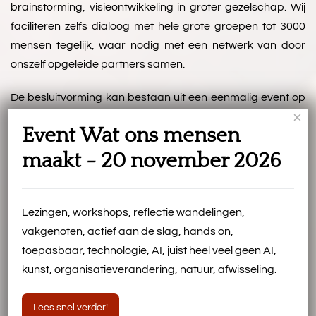
brainstorming, visieontwikkeling in groter gezelschap. Wij
faciliteren zelfs dialoog met hele grote groepen tot 3000
mensen tegelijk, waar nodig met een netwerk van door
onszelf opgeleide partners samen.
De besluitvorming kan bestaan uit een eenmalig event op
×
een directeurendag, maar ook uit een gespreksronde,
Event Wat ons mensen
bijvoorbeeld om met alle medewerkers in de organisatie in
gesprek te gaan over de nieuwe koers in de organisatie. In
maakt - 20 november 2026
het laatste geval gaan we om tafel zitten voor een strakke
projectplanning. Tijdens onze begeleiding van gesprekken
putten we uit dialoogvormen van over de hele wereld.
Lezingen, workshops, reflectie wandelingen,
Specifieke Deep Democracy methoden om met kleine tot
vakgenoten, actief aan de slag, hands on,
hele grote groepen actief aan de slag te gaan zijn:
toepasbaar, technologie, AI, juist heel veel geen AI,
kunst, organisatieverandering, natuur, afwisseling.
Gesprek op voeten – actief met z’n allen in gesprek, lopend
door de ruimte
Lees snel verder!