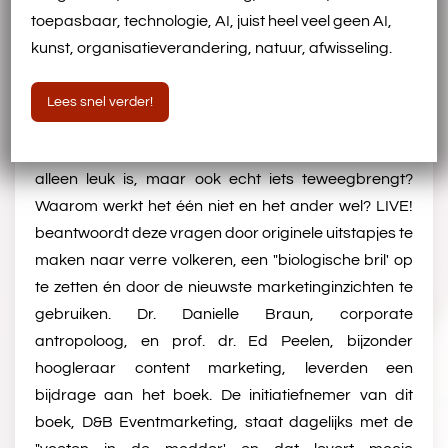
toepasbaar, technologie, AI, juist heel veel geen AI,
kunst, organisatieverandering, natuur, afwisseling.
Boek LIVE! Bereik maximale
impact met je evenement
Lees snel verder!
Hoe zorg je ervoor dat een kostbaar evenement niet
alleen leuk is, maar ook echt iets teweegbrengt?
Waarom werkt het één niet en het ander wel? LIVE!
beantwoordt deze vragen door originele uitstapjes te
maken naar verre volkeren, een "biologische bril' op
te zetten én door de nieuwste marketinginzichten te
gebruiken. Dr. Danielle Braun, corporate
antropoloog, en prof. dr. Ed Peelen, bijzonder
hoogleraar content marketing, leverden een
bijdrage aan het boek. De initiatiefnemer van dit
boek, D&B Eventmarketing, staat dagelijks met de