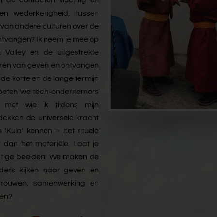
ijn de contacten vluchtig en
en wederkerigheid, tussen
 van andere culturen over de
ntvangen? Ik neem je mee op
n Valley en de uitgestrekte
ren van geven en ontvangen
 de korte en de lange termijn
tmoeten we tech-ondernemers
met wie ik tijdens mijn
ekken de universele kracht
'Kula' kennen – het rituele
dan het materiële. Laat je
chtige beelden. We maken de
ders kijken naar geven en
rtrouwen, samenwerking en
ven?