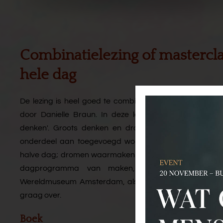
Combinatielezing of mastercla
hele dag
De lezing is heel goed te combineren met de lezing L
door Danielle Braun. In deze lezing neemt Danielle B
denken'.
Groots denken en dromen, over generaties
onderdeel aan toegevoegd worden om echt een mast
halve dag; dromen waarmaken of rituelen vormgeven. W
dagprogramma van maken, indien gewenst met 
Wereldmuseum Amsterdam, als je dat als eventlocatie
graag over.
Boek