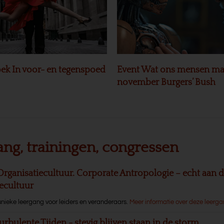
ek In voor- en tegenspoed
Event Wat ons mensen ma
november Burgers’ Bush
ang, trainingen, congressen
Organisatiecultuur. Corporate Antropologie – echt aan d
iecultuur
unieke leergang voor leiders en veranderaars.
Meer informatie over deze leerg
urbulente Tijden - stevig blijven staan in de storm