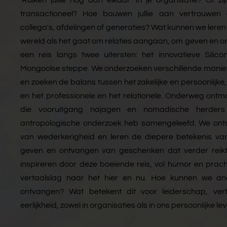
'Ruiken jullie nog aan elkaar' in je organisatie? Of z
transactioneel? Hoe bouwen jullie aan vertrouwen 
collega's, afdelingen of generaties? Wat kunnen we leren
wereld als het gaat om relaties aangaan, om geven en o
een reis langs twee uitersten: het innovatieve Silico
Mongoolse steppe. We onderzoeken verschillende manie
en zoeken de balans tussen het zakelijke en persoonlijke,
en het professionele en het relationele. Onderweg on
die vooruitgang najagen en nomadische herders 
antropologische onderzoek heb samengeleefd. We ontd
van wederkerigheid en leren de diepere betekenis van 
geven en ontvangen van geschenken dat verder reikt 
inspireren door deze boeiende reis, vol humor en pra
vertaalslag naar het hier en nu. Hoe kunnen we an
ontvangen? Wat betekent dit voor leiderschap, ve
eerlijkheid, zowel in organisaties als in ons persoonlijke le