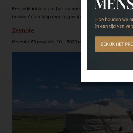
Een leuk idee is om het de verhalenbundel met vijf ver
bouwen' na afloop mee te geven. Die kunnen wij leveren.
Keynote
Keynote: 60 minuten, 10 – 5000 mensen.