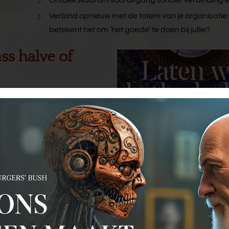
Ontdek waarom vooruitgang zonder verbinding le
Verbind opnieuw met de totem van je organisatie:
betekent het om ‘het goede’ te doen bij jullie?
ss halve of
aten we
kathedralen bouwen
raun je mee in 'kathedraal
 heen
. Of er kan een actief
erclass te vormen van een
ij kunnen er ook een geheel
een struintocht in het
 boekt. We overleggen daar