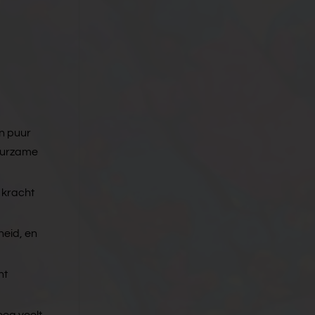
en puur
duurzame
 kracht
heid, en
nt