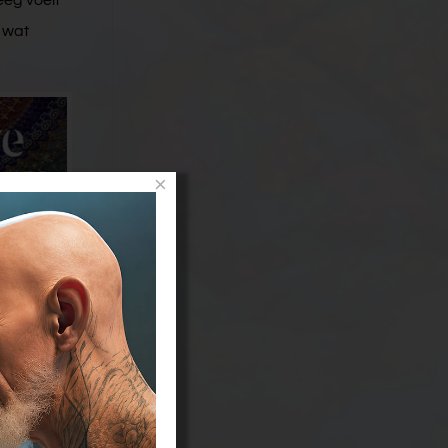
eg voelt
 wat
×