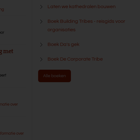
Laten we kathedralen bouwen
ang
Boek Building Tribes - reisgids voor
organisaties
oor
Boek Da's gek
ng met
Boek De Corporate Tribe
,
eert
Alle boeken
matie over
nformatie over