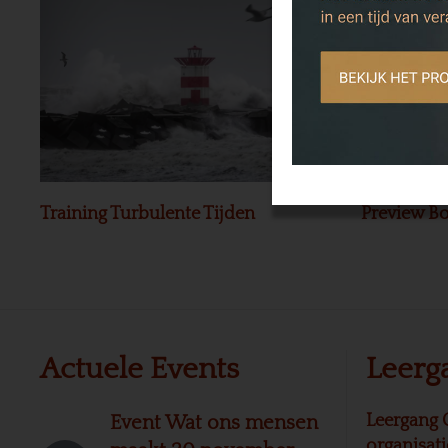
Training Turbulente Tijden
Preview Bo
Actuele Events
Leerg
Leergang 
Event Wat ons mensen
organisat