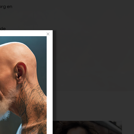
org en
 de
×
naar de
le
gen daarbij