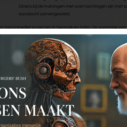
Diners bij de trainingen met overnachtingen zijn met z
aandacht samengesteld.
 micro krediet projecten in Georgië en India. Op sommige van
n voor leerlingen uit het speciaal onderwijs die doorstromen 
t. Wij zijn proud sponsor van ASV Gay en stellen per jaar enke
romers.
s het moet, soms in gecombineerde vorm met livestreams. Wij vol