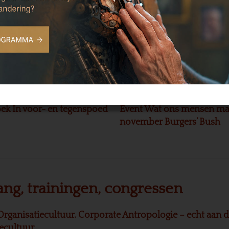
ek In voor- en tegenspoed
Event Wat ons mensen ma
november Burgers’ Bush
ang, trainingen, congressen
Organisatiecultuur. Corporate Antropologie – echt aan d
iecultuur