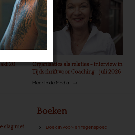
akt 20
Organisaties als relaties - interview in
Tijdschrift voor Coaching - juli 2026
Meer In de Media
Boeken
e slag met
Boek In voor- en tegenspoed