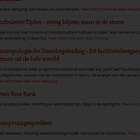
unieke leergang voor leiders en veranderaars.
Meer informatie over deze leerg
urbulente Tijden - stevig blijven staan in de storm
 training over transitie en transformatie in turbulente tijden. Voor leiders en v
n verandering in deze tijd.
Meer informatie over deze training
Antropologische Teambegeleiding - Dé facilitatieleerga
rmen uit de hele wereld
en in Nederland uniek programma waarin je echt heel erg goed leert faciliteren
g begeleiden, werken met de onderstroom in teams, de energie van een groep l
er informatie over deze leergang
Own Your Rank
n positie pakken. Krachtig én verbindend zijn. Stap in de spotlights.
Meer infor
 Kampvuurgesprekken
er verliezers. Krachtig besluitvormingsmodel voor leiders en facilitators.
Meer i