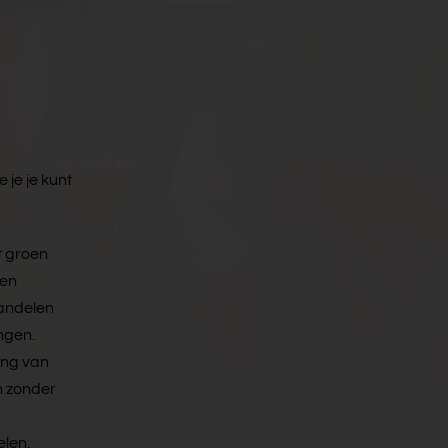
je je kunt
t groen
 en
wandelen
ingen.
ing van
en zonder
elen.