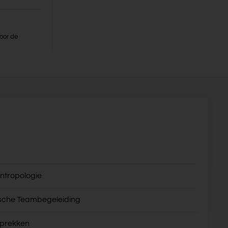
oor de
ntropologie
sche Teambegeleiding
sprekken