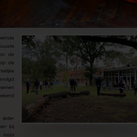
reemde
obuuste
van de
 op de
elijke
gevolgd
e nemen
tekend
 ieder
en bij
 mooi