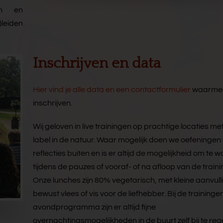
en en
)leiden
Inschrijven en data
Hier vind je alle data en een contactformulier
waarmee 
inschrijven.
Wij geloven in live trainingen op prachtige locaties me
label in de natuur. Waar mogelijk doen we oefeningen
reflecties buiten en is er altijd de mogelijkheid om te 
tijdens de pauzes of vooraf- of na afloop van de train
Onze lunches zijn 80% vegetarisch, met kleine aanvull
bewust vlees of vis voor de liefhebber. Bij de training
avondprogramma zijn er altijd fijne
overnachtingsmogelijkheden in de buurt zelf bij te reg