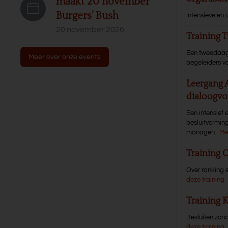
maakt 20 november
Burgers’ Bush
Intensieve en 
20 november 2026
Training T
Een tweedaagse
Meer over onze events
begeleiders va
Leergang 
dialoogvo
Een intensief 
besluitvormin
managen.
Me
Training 
Over ranking e
deze training
Training
Besluiten zond
deze training
.