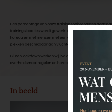
Een percentage van onze trainingsopbrengsten gaat naar
trainingslocaties wordt gewerkt met werkervaringsplaatse
horeca en met mensen met een afstand tot de arbeidsmark
plekken beschikbaar aan vluchtelingenstudenten en inst
Bij een lockdown werken wij live als het kan en online al
overheidsmaatregelen en horecarichtlijnen.
In beeld