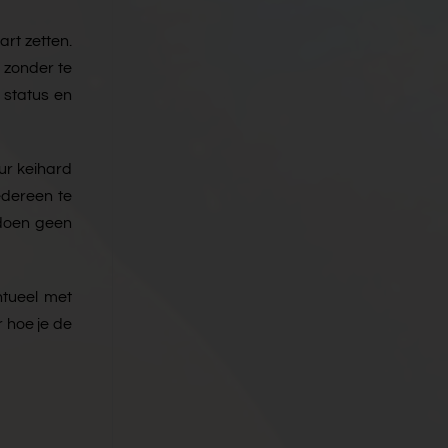
rt zetten.
 zonder te
 status en
ur keihard
edereen te
 doen geen
ntueel met
r hoe je de