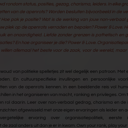
 rondom status, posities, gezag, charisma, leiders. In elke gro
 wetten van de apenrots? Worden besluiten bijvoorbeeld in de v
 Hoe pak je positie? Wat is de werking van jouw non-verbaal
uw plek op de apenrots verraden en bepalen? Power & Love. H
bruik en onaardigheid. Liefde zonder grenzen is pathetisch en 
aties? En hoe organiseer je die? Power & Love. Organisatiepolit
 willen allemaal het beste voor de zaak, voor de wereld, maar 
woud van politieke spelletjes zit wel degelijk een patroon. Met
den. En cultuurspecifieke invullingen en persoonlijke voor
tten van de apenrots kennen. In een beeldende reis vol hum
len in het organiseren van macht, ranking en privileges. Om te
igen rol daarin. Leer over non-verbaal gedrag, charisma en de 
nzichten afgewisseld met onze eigen ervaringen als leider en a
getelijke ervaring over organisatiepolitiek, eerste i
de zaal anders uit dan je er in kwam. Own your rank, play your