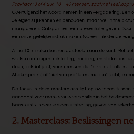
Praktisch: 3 of 4 uur, 18 – 40 mensen, zaal met veel loopr
Overtuigend het woord nemen in een vergadering. Een onv
Je eigen stijl kennen en behouden, maar wel in the pictu
manipuleren. Ontspannen een presentatie geven. Door j
een onvergetelijke indruk maken. Na een inleidende lezin
Al na 10 minuten kunnen de stoelen aan de kant. Met be
werken aan eigen uitstraling, houding, en statuspositie
doen, ook (of juist) voor mensen die “niks met rollens
Shakespeare) of “niet van profileren houden” (echt, je mag j
De focus in deze masterclass ligt op switchen tussen
aandacht voor man- vrouw verschillen in het beklimmen va
baas kunt zijn over je eigen uitstraling, gevoel van zekerh
2. Masterclass: Beslissingen n