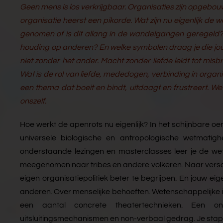
Geen mens is los verkrijgbaar. Organisaties zijn opgebouwd
organisatie heerst een pikorde. Wat zijn nu eigenlijk de
genomen of is dit allang in de wandelgangen geregeld?
houding op anderen? En welke symbolen draag je die jo
niet zonder het ander. Macht zonder liefde leidt tot mis
Wat is de rol van liefde, mededogen, verbinding in organis
een thema dat boeit en bindt, uitdaagt en frustreert. We
onszelf.
Hoe werkt de apenrots nu eigenlijk? In het schijnbare oer
universele biologische en antropologische wetmatighe
onderstaande lezingen en masterclasses leer je de we
meegenomen naar tribes en andere volkeren. Naar verschil
eigen organisatiepolitiek beter te begrijpen. En jouw e
anderen. Over menselijke behoeften. Wetenschappelijke i
een aantal concrete theatertechnieken. Een onver
uitsluitingsmechanismen en non-verbaal gedrag. Je stapt 