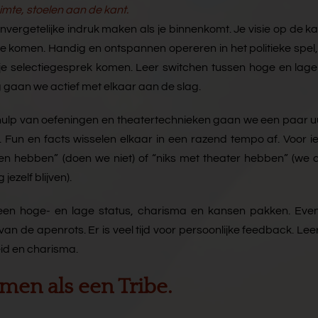
uimte, stoelen aan de kant.
ergetelijke indruk maken als je binnenkomt. Je visie op de kaa
re komen. Handig en ontspannen opereren in het politieke spel,
e selectiegesprek komen. Leer switchen tussen hoge en lage
g gaan we actief met elkaar aan de slag.
hulp van oefeningen en theatertechnieken gaan we een paar u
s. Fun en facts wisselen elkaar in een razend tempo af. Voor i
pelen hebben” (doen we niet) of “niks met theater hebben” (we
ezelf blijven).
 een hoge- en lage status, charisma en kansen pakken. Eve
n de apenrots. Er is veel tijd voor persoonlijke feedback. Lee
eid en charisma.
emen als een Tribe.