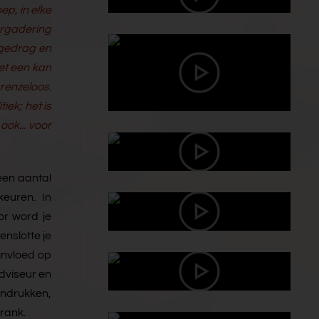
ep, in elke
ergadering
 gedrag en
et een kan
grenzeloos.
iek; het is
ook... voor
 een aantal
keuren. In
or word je
nslotte je
invloed op
dviseur en
ndrukken,
 rank.