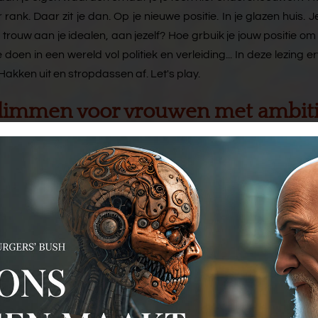
ank. Daar zit je dan. Op je nieuwe positie. In je glazen huis.
trouw aan je idealen, aan jezelf? Hoe grbuik je jouw positie o
doen in een wereld vol politiek en verleiding... In deze lezing e
. Hakken uit en stropdassen af. Let's play.
klimmen voor vrouwen met ambit
llen in hun werkomgeving. Hoe halen mannen hun gelijk en
 onbenut. Je zeker voelen in een overleg met uitsluitend 
zetten. Je eigen stijl kennen en behouden, maar wel in the pic
 Gebruik maken van je kracht en intuïtie. Natuurlijk overwicht 
er te manipuleren. Zekerheid uitstralen, ook als je onzeker be
 ze je op een ongepast moment overvallen. Zakelijk profileren. 
l leiderschap. Je emoties met stijl, vrouwelijk én effectief i
er Danielle Braun, zelf ook ervaring als vrouwelijk leider in 