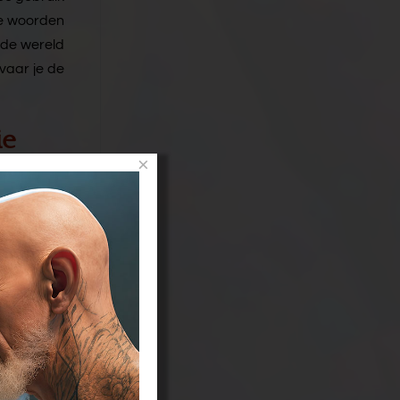
 Je woorden
m de wereld
rvaar je de
ie
×
 hoe doen
mannelijke
ture komen.
uitstralen.
nt. Emoties
Oogsten van
nzetten in
politiek en