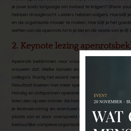
je jouw body language om invloed te krijgen? Share your r
hebben draagkracht. Leiders hebben volgers. Hoe blijf je 
en de organisatie mooier te maken. Hoe blijf je het goede 
wetten van de apenrots tot in je ziel en de vezels van je lijf
2. Keynote lezing apenrotsbe
Apenrots beklimmen voor vrouwen die meer invloed wi
vrouwen dat. Welke kansen en momenten laten vrouwen
collega’s. Rustig het woord nemen. Je visie op de kaart 
Resultaat boeken met meer speelsheid en minder irritatie.
Handig en ontspannen opereren in het politieke spel, zond
laten zien op een manier die handig is, in plaats van dat
je levenservaring en eventueel moederschap: matriarchaa
plaats van er door overspoeld te worden. Praktisch: sprek
bestuurlijke complexe organisaties.