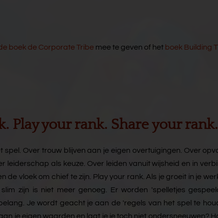
de boek de Corporate Tribe
mee te geven of het
boek Building T
. Play your rank. Share your rank.
 spel. Over trouw blijven aan je eigen overtuigingen. Over opva
 leiderschap als keuze. Over leiden vanuit wijsheid en in verb
de vloek om chief te zijn. Play your rank. Als je groeit in je wer
im zijn is niet meer genoeg. Er worden 'spelletjes gespeeld'.
n belang. Je wordt geacht je aan de 'regels van het spel te ho
uw aan je eigen waarden en laat je je toch niet ondersneeuwen? 