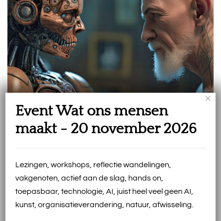
×
Event Wat ons mensen
maakt - 20 november 2026
Event Wat ons mensen maakt 20 november
Burgers’ Bush
Lezingen, workshops, reflectie wandelingen,
vakgenoten, actief aan de slag, hands on,
toepasbaar, technologie, AI, juist heel veel geen AI,
kunst, organisatieverandering, natuur, afwisseling.