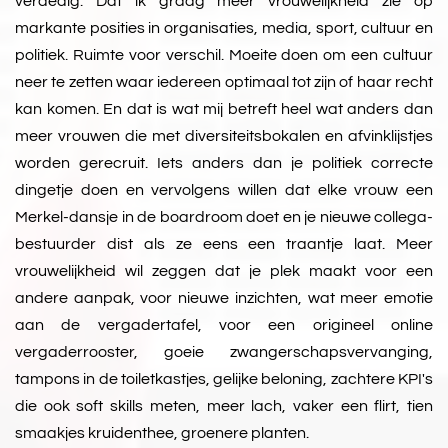
verdedig. Dat ik graag meer vrouwelijkheid zie op
markante posities in organisaties, media, sport, cultuur en
politiek. Ruimte voor verschil. Moeite doen om een cultuur
neer te zetten waar iedereen optimaal tot zijn of haar recht
kan komen. En dat is wat mij betreft heel wat anders dan
meer vrouwen die met diversiteitsbokalen en afvinklijstjes
worden gerecruit. Iets anders dan je politiek correcte
dingetje doen en vervolgens willen dat elke vrouw een
Merkel-dansje in de boardroom doet en je nieuwe collega-
bestuurder dist als ze eens een traantje laat. Meer
vrouwelijkheid wil zeggen dat je plek maakt voor een
andere aanpak, voor nieuwe inzichten, wat meer emotie
aan de vergadertafel, voor een origineel online
vergaderrooster, goeie zwangerschapsvervanging,
tampons in de toiletkastjes, gelijke beloning, zachtere KPI's
die ook soft skills meten, meer lach, vaker een flirt, tien
smaakjes kruidenthee, groenere planten.