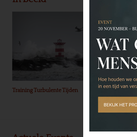
Training Turbulente Tijden
Preview Bo