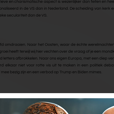
atieve en charismatische aspect is wezenlijker dan feiten en 
onaliseerd in de VS dan in Nederland. De scheiding van kerk en 
ke seculariteit dan de VS.
oofd omdraaien. Naar het Oosten, waar de échte werelmachten 
i heeft terwijl wij hier vechten over de vraag of je een mondk
od letters afbrokkelen. Naar ons eigen Europa, met een diep ve
lkaar niet voor rotte vis uit te maken in een politiek debat. 
lf mee bezig zijn en een verbod op Trump en Biden mimes.