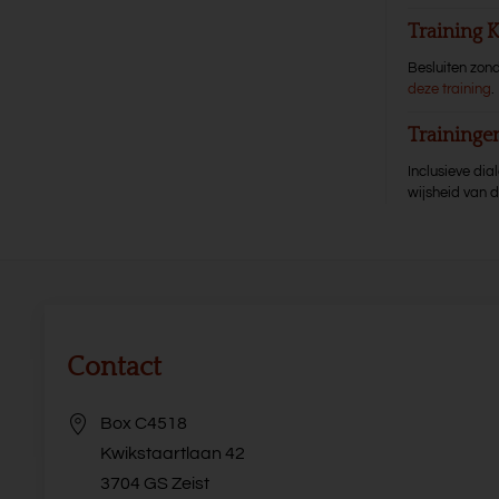
Training
Besluiten zond
deze training
.
Training
Inclusieve di
wijsheid van 
Contact
Box C4518
Kwikstaartlaan 42
3704 GS Zeist