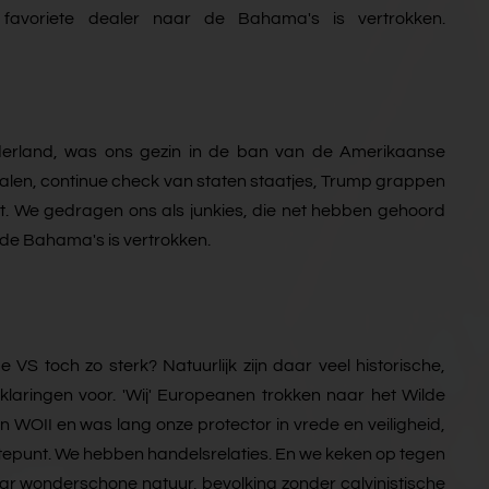
avoriete dealer naar de Bahama's is vertrokken.
ederland, was ons gezin in de ban van de Amerikaanse
halen, continue check van staten staatjes, Trump grappen
st. We gedragen ons als junkies, die net hebben gehoord
 de Bahama's is vertrokken.
S toch zo sterk? Natuurlijk zijn daar veel historische,
klaringen voor. 'Wij' Europeanen trokken naar het Wilde
n WOII en was lang onze protector in vrede en veiligheid,
tepunt. We hebben handelsrelaties. En we keken op tegen
r wonderschone natuur, bevolking zonder calvinistische