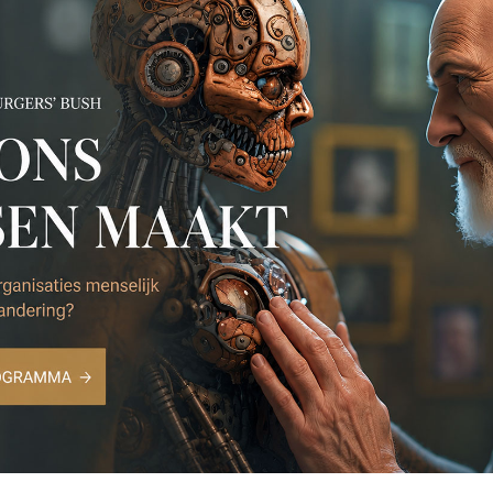
ek In voor- en tegenspoed
Event Wat ons mensen ma
november Burgers’ Bush