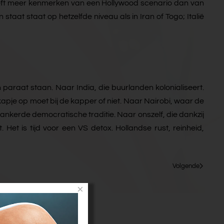
heeft meer kenmerken van een Hollywood scenario dan van
staat staat op hetzelfde niveau als in Iran of Togo; Italië
paraat staan. Naar India, die buurlanden kolonialiseert.
apje op moet bij de kapper of niet. Naar Nairobi, waar de
rankerde democratische traditie. Naar onszelf, die dankzij
Het is tijd voor een VS detox. Hollandse rust, reinheid,
Volgende
×