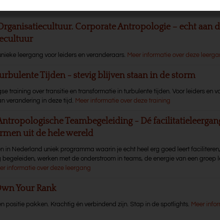
ang, trainingen, congressen
Organisatiecultuur. Corporate Antropologie – echt aan d
iecultuur
unieke leergang voor leiders en veranderaars.
Meer informatie over deze leerg
urbulente Tijden - stevig blijven staan in de storm
 training over transitie en transformatie in turbulente tijden. Voor leiders en v
n verandering in deze tijd.
Meer informatie over deze training
Antropologische Teambegeleiding - Dé facilitatieleerga
rmen uit de hele wereld
en in Nederland uniek programma waarin je echt heel erg goed leert faciliteren
g begeleiden, werken met de onderstroom in teams, de energie van een groep l
er informatie over deze leergang
Own Your Rank
n positie pakken. Krachtig én verbindend zijn. Stap in de spotlights.
Meer infor