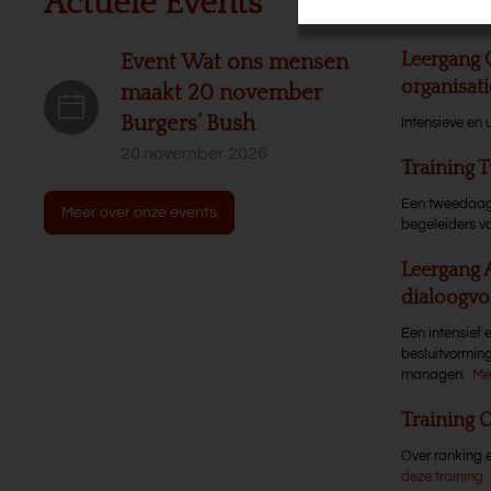
Actuele Events
Leerg
Leergang 
Event Wat ons mensen
organisat
maakt 20 november
Burgers’ Bush
Intensieve en 
20 november 2026
Training T
Een tweedaagse
Meer over onze events
begeleiders va
Leergang 
dialoogvo
Een intensief 
besluitvormin
managen.
Me
Training 
Over ranking e
deze training