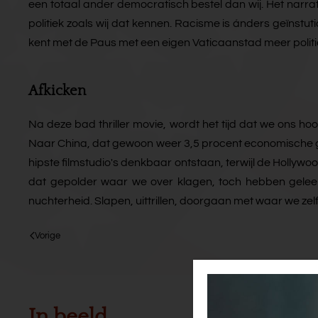
een totaal ander democratisch bestel dan wij. Het narr
politiek zoals wij dat kennen. Racisme is ánders geïnstuti
kent met de Paus met een eigen Vaticaanstad meer politie
Afkicken
Na deze bad thriller movie, wordt het tijd dat we ons h
Naar China, dat gewoon weer 3,5 procent economische groe
hipste filmstudio's denkbaar ontstaan, terwijl de Hollywo
dat gepolder waar we over klagen, toch hebben geleerd e
nuchterheid. Slapen, uittrillen, doorgaan met waar we ze
Vorige
In beeld