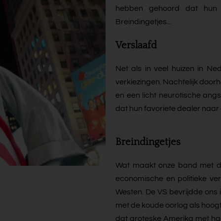
hebben gehoord dat hun f
Breindingetjes...
Verslaafd
Net als in veel huizen in N
verkiezingen. Nachtelijk door
en een licht neurotische ang
dat hun favoriete dealer naar
Breindingetjes
Wat maakt onze band met de V
economische en politieke ver
Westen. De VS bevrijdde ons i
met de koude oorlog als hoog
dat groteske Amerika met haa