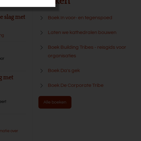
Boeken
e slag met
Boek In voor- en tegenspoed
Laten we kathedralen bouwen
ang
Boek Building Tribes - reisgids voor
organisaties
oor
Boek Da's gek
ng met
Boek De Corporate Tribe
,
eert
Alle boeken
matie over