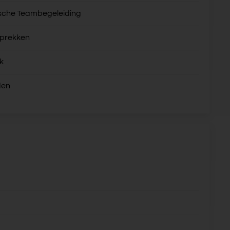
sche Teambegeleiding
sprekken
k
den