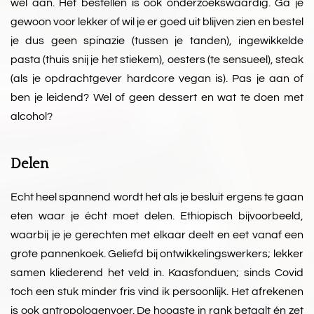
wel aan. Het bestellen is ook onderzoekswaardig. Ga je
gewoon voor lekker of wil je er goed uit blijven zien en bestel
je dus geen spinazie (tussen je tanden), ingewikkelde
pasta (thuis snij je het stiekem), oesters (te sensueel), steak
(als je opdrachtgever hardcore vegan is). Pas je aan of
ben je leidend? Wel of geen dessert en wat te doen met
alcohol?
Delen
Echt heel spannend wordt het als je besluit ergens te gaan
eten waar je écht moet delen. Ethiopisch bijvoorbeeld,
waarbij je je gerechten met elkaar deelt en eet vanaf een
grote pannenkoek. Geliefd bij ontwikkelingswerkers; lekker
samen kliederend het veld in. Kaasfonduen; sinds Covid
toch een stuk minder fris vind ik persoonlijk. Het afrekenen
is ook antropologenvoer. De hoogste in rank betaalt én zet