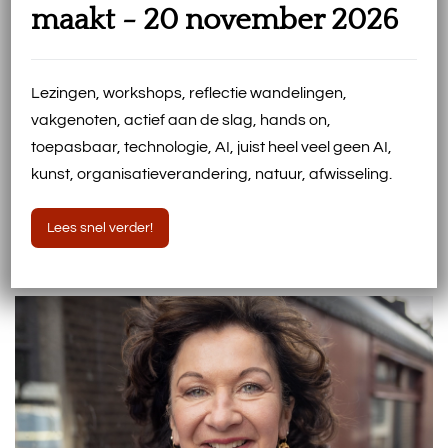
maakt - 20 november 2026
Lezingen, workshops, reflectie wandelingen,
vakgenoten, actief aan de slag, hands on,
toepasbaar, technologie, AI, juist heel veel geen AI,
kunst, organisatieverandering, natuur, afwisseling.
Event Wat ons mensen maakt 20 november
Lees snel verder!
Burgers’ Bush