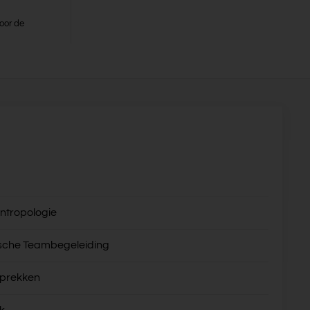
oor de
ntropologie
sche Teambegeleiding
sprekken
k