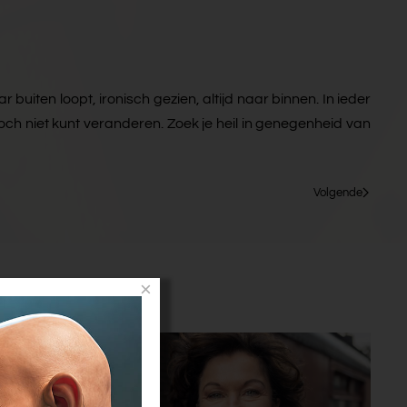
 buiten loopt, ironisch gezien, altijd naar binnen. In ieder
 toch niet kunt veranderen. Zoek je heil in genegenheid van
Volgende
×