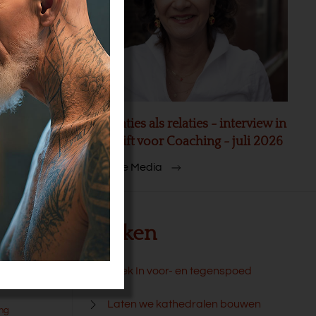
akt 20
Organisaties als relaties - interview in
Tijdschrift voor Coaching - juli 2026
Meer In de Media
Boeken
e slag met
Boek In voor- en tegenspoed
Laten we kathedralen bouwen
ang