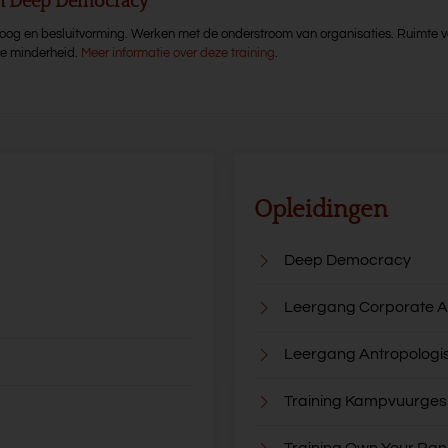
en Deep Democracy
aloog en besluitvorming. Werken met de onderstroom van organisaties. Ruimte v
de minderheid.
Meer informatie over deze training
.
Opleidingen
Deep Democracy
Leergang Corporate A
Leergang Antropologi
Training Kampvuurge
Training Own Your Ran