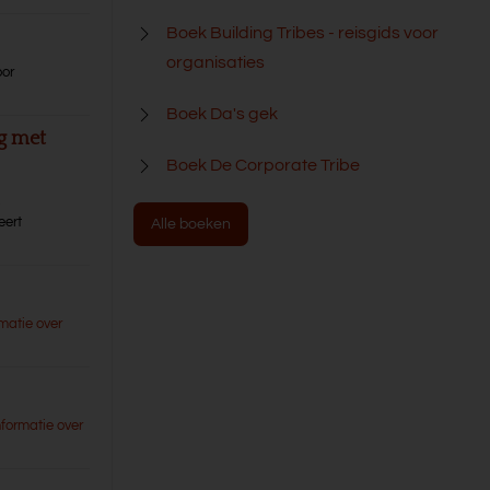
Boek Building Tribes - reisgids voor
organisaties
oor
Boek Da's gek
ng met
Boek De Corporate Tribe
,
eert
Alle boeken
matie over
nformatie over