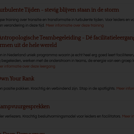
urbulente Tijden - stevig blijven staan in de storm
 training over transitie en transformatie in turbulente tijden. Voor leiders en v
n verandering in deze tijd.
Meer informatie over deze training
Antropologische Teambegeleiding - Dé facilitatieleerga
rmen uit de hele wereld
en in Nederland uniek programma waarin je echt heel erg goed leert faciliteren
g begeleiden, werken met de onderstroom in teams, de energie van een groep l
er informatie over deze leergang
Own Your Rank
n positie pakken. Krachtig én verbindend zijn. Stap in de spotlights.
Meer infor
 Kampvuurgesprekken
er verliezers. Krachtig besluitvormingsmodel voor leiders en facilitators.
Meer i