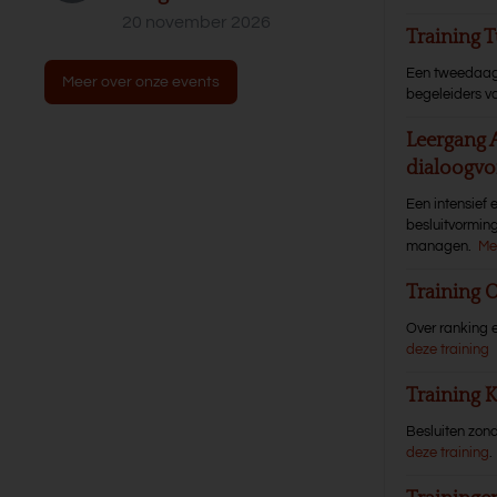
20 november 2026
Training T
Een tweedaagse
Meer over onze events
begeleiders va
Leergang 
dialoogvo
Een intensief 
besluitvormin
managen.
Me
Training 
Over ranking e
deze training
Training
Besluiten zond
deze training
.