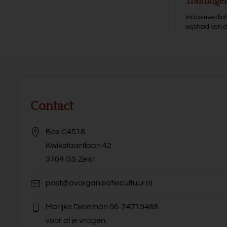
Training
Inclusieve di
wijsheid van 
Contact
Box C4518
Kwikstaartlaan 42
3704 GS Zeist
post@avorganisatiecultuur.nl
Marijke Dieleman
06-24719488
voor al je vragen.