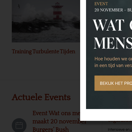
Training Turbulente Tijden
Preview Bo
Actuele Events
Leerg
Leergang 
Event Wat ons mensen
organisat
maakt 20 november
Burgers’ Bush
Intensieve en 