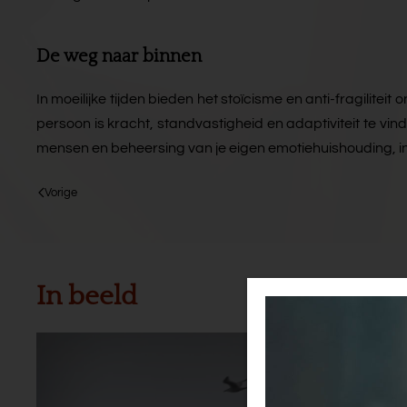
De weg naar binnen
In moeilijke tijden bieden het stoïcisme en anti-fragilitei
persoon is kracht, standvastigheid en adaptiviteit te vind
mensen en beheersing van je eigen emotiehuishouding, in 
Vorige
In beeld