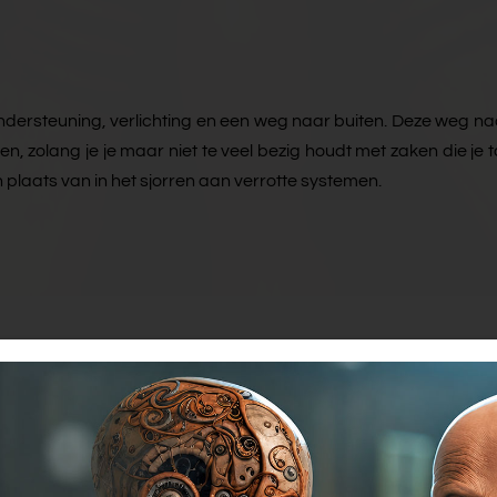
t ondersteuning, verlichting en een weg naar buiten. Deze weg naar
en, zolang je je maar niet te veel bezig houdt met zaken die je
plaats van in het sjorren aan verrotte systemen.