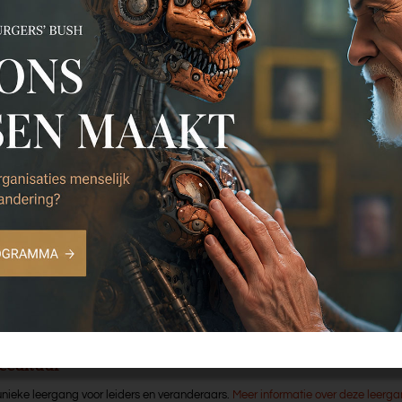
ek In voor- en tegenspoed
Event Wat ons mensen ma
november Burgers’ Bush
ang, trainingen, congressen
Organisatiecultuur. Corporate Antropologie – echt aan d
iecultuur
unieke leergang voor leiders en veranderaars.
Meer informatie over deze leerg