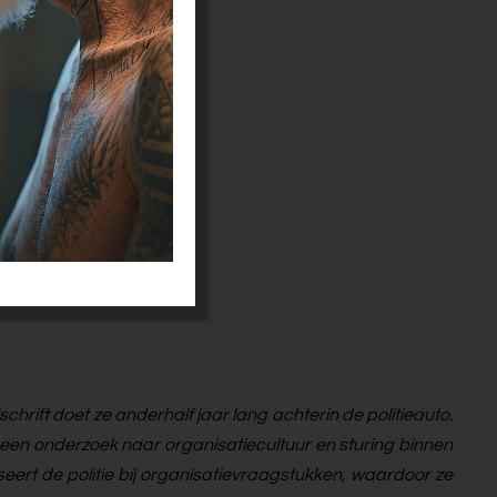
hrift doet ze anderhalf jaar lang achterin de politieauto.
een onderzoek naar organisatiecultuur en sturing binnen
iseert de politie bij organisatievraagstukken, waardoor ze