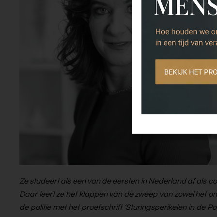
Ze studeert als een van de eersten in Nederland af als co
Daar leert ze het klappen van de zweep van zowel het o
de politie met het proefschrift ‘Sturingsperikelen in de 