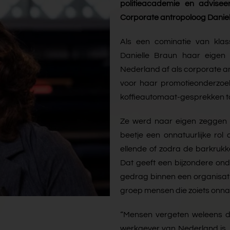
politieacademie en adviseer
Corporate antropoloog Daniel
Als een cominatie van klass
Danielle Braun haar eigen
Nederland af als corporate a
voor haar promotieonderzoek 
koffieautomaat-gesprekken to
Ze werd naar eigen zeggen v
beetje een onnatuurlijke ro
ellende of zodra de barkruk
Dat geeft een bijzondere onde
gedrag binnen een organisati
groep mensen die zoiets onnatu
“Mensen vergeten weleens da
werkgever van Nederland is. 