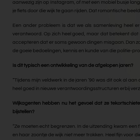
aanwezig zijn op Instagram, of met een mobiel busje lan
je fiets door die wijk te gaan rijden. Dat romantische beel
Een ander probleem is dat we als samenleving heel erg
verantwoord. Op zich heel goed, maar dat betekent dat 
accepteren dat er soms gewoon dingen misgaan. Dan zoud
de goeie bedoelingen, kennis en kunde van die politie-profe
Is dit typisch een ontwikkeling van de afgelopen jaren?
“Tijdens mijn veldwerk in de jaren ’90 was dit ook al aa
heel goed in nieuwe verantwoordingsstructuren erbij verzi
Wijkagenten hebben nu het gevoel dat ze tekortschieten
bijstellen?
“Ze moeten echt begrenzen. In de uitzending kwam een f
en haar zoontje de wijk niet meer trokken. Heel fijn voor 