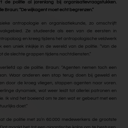
t de politie al jarenlang bij organisatievraagstukken.
le Braun: “De wijkagent moet echt begrenzen.”
ieke antropologie en organisatiekunde, zo omschrijft
 vakgebied. Ze studeerde als een van de eersten in
ntropoloog en kreeg tijdens het antropologische veldwerk
een uniek inkijkje in de wereld van de politie. “Van de
t de slechte grappen tijdens nachtdiensten.”
erliefd op de politie. Braun: “Agenten nemen toch een
l aan. Waar anderen een stap terug doen bij geweld en
ken door de kroeg vliegen, stappen agenten naar voren.
rlinge dynamiek, wat weer leidt tot allerlei patronen en
e. Ik vind het boeiend om te zien wat er gebeurt met een
urlijks doet.”
t de politie met zo’n 60.000 medewerkers de grootste
Dat maakt het tot een gigantische kolos om te besturen.