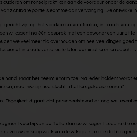
gs ouderen om ronselpraktijken aan de voordeur onder de aand
d van zichtbare politie is echt toe aan vervanging. Die ontwikkel
 gericht zijn op het voorkomen van fouten, in plaats van op 
een wijkagent na één gesprek met een bewoner een uur zit te 
en we veel meer tijd overhouden om heel veel dingen goed te
ssional, in plaats van alles te laten administreren en opschrijv
n de hand. Maar het neemt enorm toe. Na ieder incident wordt e
nnen, maar we zijn heel slecht in het terugdraaien ervan.”
. Tegelijkertijd gaat dat personeelstekort er nog wel event
ragment voorbij van de Rotterdamse wijkagent Loubna die een 
die mevrouw en knap werk van de wijkagent, maar dat is eigenlijk