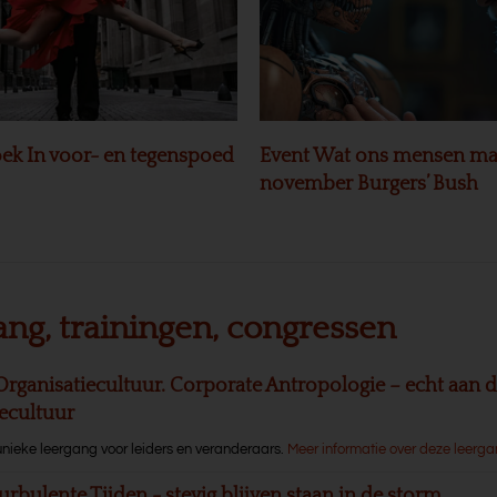
ek In voor- en tegenspoed
Event Wat ons mensen ma
november Burgers’ Bush
ang, trainingen, congressen
Organisatiecultuur. Corporate Antropologie – echt aan d
iecultuur
unieke leergang voor leiders en veranderaars.
Meer informatie over deze leerg
urbulente Tijden - stevig blijven staan in de storm