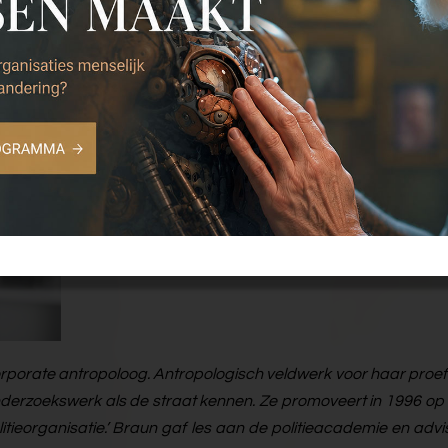
rporate antropoloog. Antropologisch veldwerk voor haar proefsc
nderzoekswerk als de straat kennen. Ze promoveert in 1996 op 
Politieorganisatie.’ Braun gaf les aan de politieacademie en adv