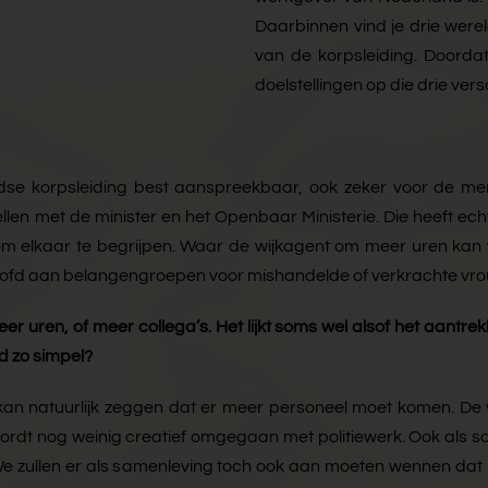
Daarbinnen vind je drie wer
van de korpsleiding. Doordat 
doelstellingen op die drie vers
andse korpsleiding best aanspreekbaar, ook zeker voor de me
llen met de minister en het Openbaar Ministerie. Die heeft ec
 om elkaar te begrijpen. Waar de wijkagent om meer uren kan
eloofd aan belangengroepen voor mishandelde of verkrachte vrouw
r uren, of meer collega’s. Het lijkt soms wel alsof het aantre
ad zo simpel?
e kan natuurlijk zeggen dat er meer personeel moet komen. De v
wordt nog weinig creatief omgegaan met politiewerk. Ook als
 We zullen er als samenleving toch ook aan moeten wennen dat 