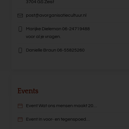
3704 GS Zeist
post@avorganisatiecultuur.nl
Marijke Dieleman
06-24719488
voor al je vragen.
Danielle Braun
06-55825260
Events
Event Wat ons mensen maakt 20…
Event In voor- en tegenspoed…