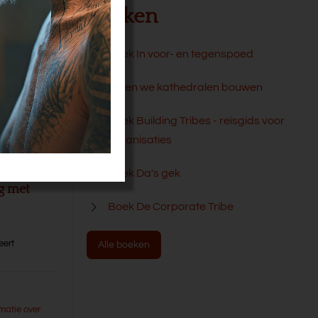
Boeken
e slag met
Boek In voor- en tegenspoed
Laten we kathedralen bouwen
ang
Boek Building Tribes - reisgids voor
organisaties
oor
Boek Da's gek
ng met
Boek De Corporate Tribe
,
eert
Alle boeken
matie over