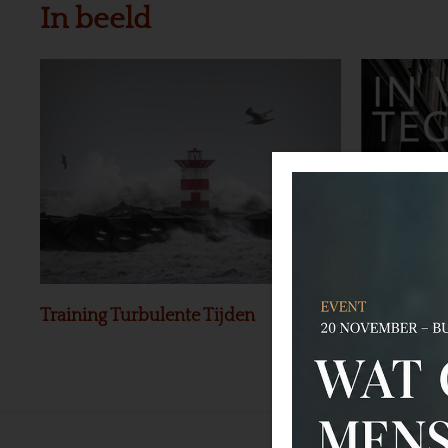
In beeld
Training Turbulente Tijden
Preview Bo