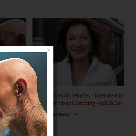
×
akt 20
Organisaties als relaties - interview in
Tijdschrift voor Coaching - juli 2026
Meer In de Media