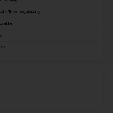
sche Teambegeleiding
sprekken
k
den