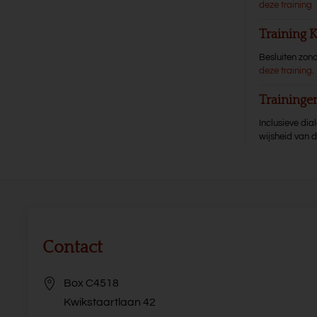
deze training
Training
Besluiten zond
deze training
.
Training
Inclusieve di
wijsheid van 
Contact
Box C4518
Kwikstaartlaan 42