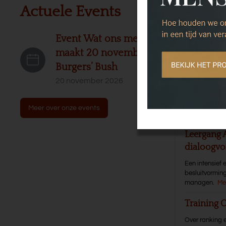
Actuele Events
Leerg
Leergang 
Event Wat ons mensen
organisat
maakt 20 november
Burgers’ Bush
Intensieve en 
20 november 2026
Training T
Een tweedaagse
Meer over onze events
begeleiders va
Leergang 
dialoogvo
Een intensief 
besluitvormin
managen.
Me
Training 
Over ranking e