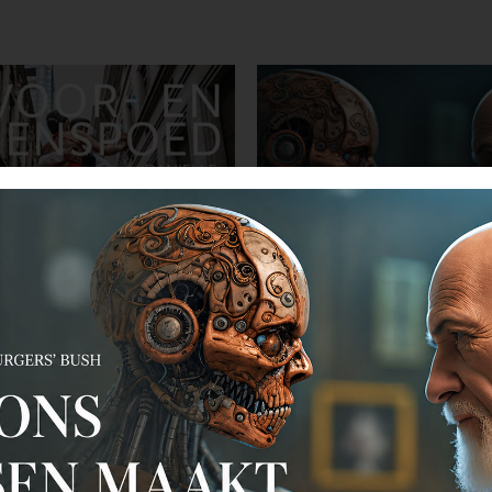
ek In voor- en tegenspoed
Event Wat ons mensen ma
november Burgers’ Bush