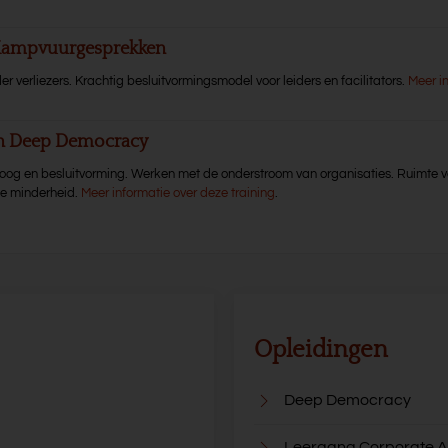
 Kampvuurgesprekken
er verliezers. Krachtig besluitvormingsmodel voor leiders en facilitators.
Meer i
en Deep Democracy
aloog en besluitvorming. Werken met de onderstroom van organisaties. Ruimte v
de minderheid.
Meer informatie over deze training
.
Opleidingen
Deep Democracy
Leergang Corporate A