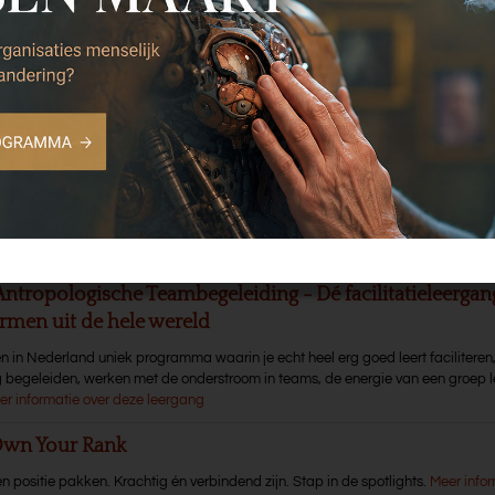
ang, trainingen, congressen
Organisatiecultuur. Corporate Antropologie – echt aan d
iecultuur
unieke leergang voor leiders en veranderaars.
Meer informatie over deze leerg
urbulente Tijden - stevig blijven staan in de storm
 training over transitie en transformatie in turbulente tijden. Voor leiders en v
n verandering in deze tijd.
Meer informatie over deze training
Antropologische Teambegeleiding - Dé facilitatieleerga
rmen uit de hele wereld
en in Nederland uniek programma waarin je echt heel erg goed leert faciliteren
g begeleiden, werken met de onderstroom in teams, de energie van een groep l
er informatie over deze leergang
Own Your Rank
n positie pakken. Krachtig én verbindend zijn. Stap in de spotlights.
Meer infor