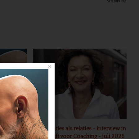
Volgende
×
akt 20
Organisaties als relaties - interview in
Tijdschrift voor Coaching - juli 2026