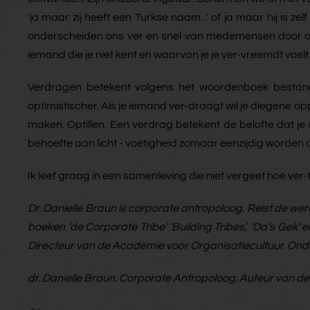
'ja maar zij heeft een Turkse naam...' of ja maar hij is z
onderscheiden ons ver en snel van medemensen door ons 
iemand die je niet kent en waarvan je je ver-vreemdt voel
Verdragen betekent volgens het woordenboek bestand 
optimistischer. Als je iemand ver-draagt wil je diegene 
maken. Optillen. Een verdrag betekent de belofte dat je n
behoefte aan licht - voetigheid zomaar eenzijdig worden
Ik leef graag in een samenleving die niet vergeet hoe ver-te
Dr. Danielle Braun is corporate antropoloog. Reist de we
boeken ‘de Corporate Tribe’ ‘Building Tribes’, 'Da’s Gek’ e
Directeur van de Academie voor Organisatiecultuur. Ond
dr. Danielle Braun. Corporate Antropoloog. Auteur van de