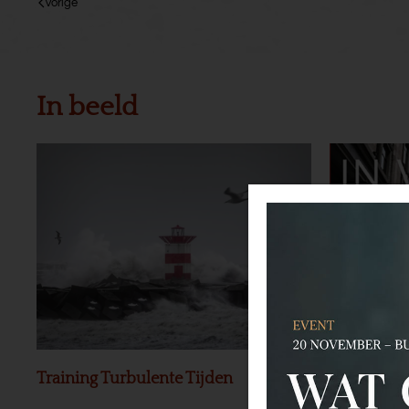
Vorige
In beeld
Training Turbulente Tijden
Preview Bo