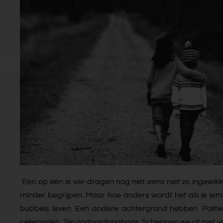
Eén op één is ver-dragen nog niet eens niet zo ingewikke
minder begrijpen. Maar hoe anders wordt het als je ie
bubbels leven. Een andere achtergrond hebben. Politiek,
celwanden. Zijn ondoordringbaar. Schermen we af met venijn,