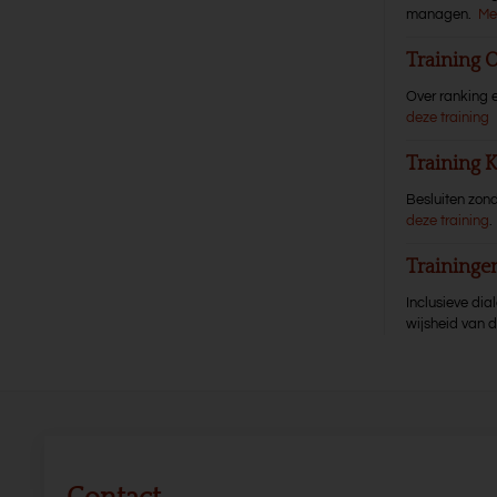
managen.
Me
Training 
Over ranking e
deze training
Training
Besluiten zond
deze training
.
Training
Inclusieve di
wijsheid van 