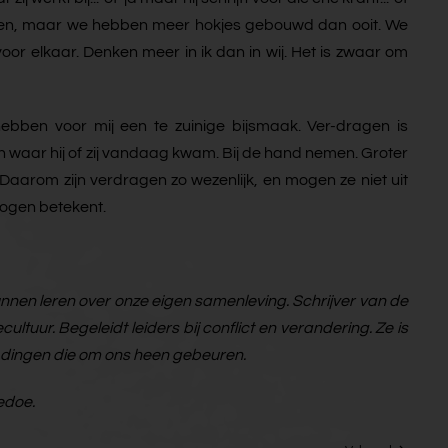
en gelaten, maar we hebben meer hokjes gebouwd dan ooit. We
r elkaar. Denken meer in ik dan in wij. Het is zwaar om
bben voor mij een te zuinige bijsmaak. Ver-dragen is
n waar hij of zij vandaag kwam. Bij de hand nemen. Groter
. Daarom zijn verdragen zo wezenlijk, en mogen ze niet uit
dogen betekent.
unnen leren over onze eigen samenleving. Schrijver van de
ultuur. Begeleidt leiders bij conflict en verandering. Ze is
e dingen die om ons heen gebeuren.
edoe.