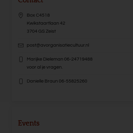
Contact
Box C4518
Kwikstaartlaan 42
3704 GS Zeist
post@avorganisatiecultuur.nl
Marijke Dieleman
06-24719488
voor al je vragen.
Danielle Braun
06-55825260
Events