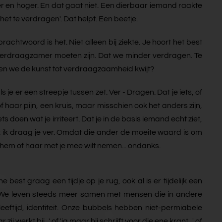
eer en hoger. En dat gaat niet. Een dierbaar iemand raakte
t te verdragen'. Dat helpt. Een beetje.
achtwoord is het. Niet alleen bij ziekte. Je hoort het best
verdraagzamer moeten zijn. Dat we minder verdragen. Te
aken we de kunst tot verdraagzaamheid kwijt?
s je er een streepje tussen zet. Ver - Dragen. Dat je iets, of
f haar pijn, een kruis, maar misschien ook het anders zijn,
 doen wat je irriteert. Dat je in de basis iemand echt ziet,
t: ik draag je ver. Omdat die ander de moeite waard is om
je hem of haar met je mee wilt nemen... ondanks.
st graag een tijdje op je rug, ook al is er tijdelijk een
j. We leven steeds meer samen met mensen die in andere
eeftijd, identiteit. Onze bubbels hebben niet-permiabele
t bij...' of 'ja maar hij schrijft voor die ene krant...' of