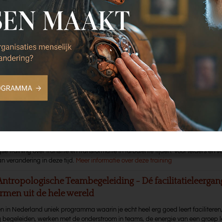
ang, trainingen, congressen
Organisatiecultuur. Corporate Antropologie – echt aan d
iecultuur
unieke leergang voor leiders en veranderaars.
Meer informatie over deze leerg
urbulente Tijden - stevig blijven staan in de storm
 training over transitie en transformatie in turbulente tijden. Voor leiders en v
n verandering in deze tijd.
Meer informatie over deze training
Antropologische Teambegeleiding - Dé facilitatieleerga
rmen uit de hele wereld
en in Nederland uniek programma waarin je echt heel erg goed leert faciliteren
g begeleiden, werken met de onderstroom in teams, de energie van een groep l