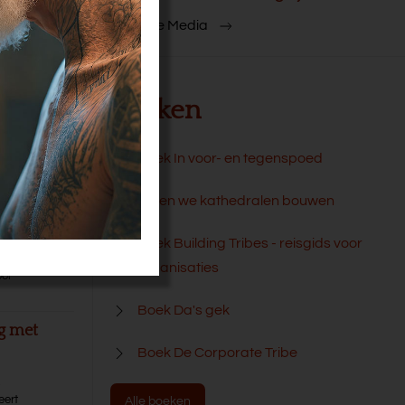
Meer In de Media
Boeken
e slag met
Boek In voor- en tegenspoed
Laten we kathedralen bouwen
ang
Boek Building Tribes - reisgids voor
organisaties
oor
Boek Da's gek
ng met
Boek De Corporate Tribe
,
eert
Alle boeken