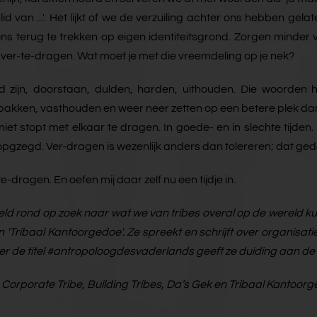
elf lid van ...'. Het lijkt of we de verzuiling achter ons hebb
terug te trekken op eigen identiteitsgrond. Zorgen minder voo
t ver-te-dragen. Wat moet je met die vreemdeling op je nek?
zijn, doorstaan, dulden, harden, uithouden. Die woorden he
oppakken, vasthouden en weer neer zetten op een betere plek da
iet stopt met elkaar te dragen. In goede- en in slechte tijden
 opgzegd. Ver-dragen is wezenlijk anders dan tolereren; dat ge
-dragen. En oefen mij daar zelf nu een tijdje in.
reld rond op zoek naar wat we van tribes overal op de wereld k
n 'Tribaal Kantoorgedoe'. Ze spreekt en schrijft over organisatiec
er de titel #antropoloogdesvaderlands geeft ze duiding aan d
 Corporate Tribe, Building Tribes, Da’s Gek en Tribaal Kantoorg