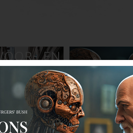
ek In voor- en tegenspoed
Event Wat ons mensen ma
november Burgers’ Bush