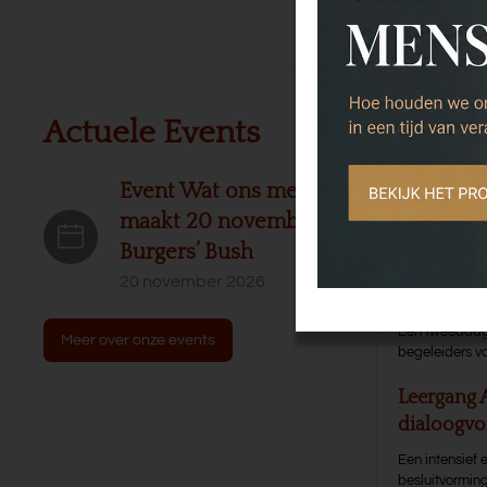
Actuele Events
Leerg
Leergang 
Event Wat ons mensen
organisat
maakt 20 november
Burgers’ Bush
Intensieve en 
20 november 2026
Training T
Een tweedaagse
Meer over onze events
begeleiders va
Leergang 
dialoogvo
Een intensief 
besluitvormin