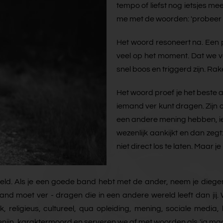
tempo of liefst nog ietsjes m
me met de woorden: 'probeer he
Het woord resoneert na. Een pr
veel op het moment. Dat we 
snel boos en triggerd zijn. R
Het woord proef je het beste al
iemand ver kunt dragen. Zijn o
een andere mening hebben, iets
wezenlijk aankijkt en dan zeg
niet direct los te laten. Maar 
ld. Als je een goede band hebt met de ander, neem je diegene be
mand moet ver - dragen die in een andere wereld leeft dan ji
 religieus, cultureel, qua opleiding, mening, sociale media, l
 karaktermoord en serveren we af met woorden als 'ja maar zij werk