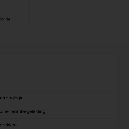
oor de
ntropologie
sche Teambegeleiding
sprekken