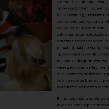
zijn we in september weer c
onderkoeld raken, op een ban
eten, levende goudvissen do
ook zo gebruikt worden, me
vrouw en publique moeten ne
schoenen likken, uitgeschold
schaarse spoedeisende hulp l
persoonlijkheid, te veel geld
op de societeitsborrels, uit 
moeten ondergaan waarvan z
verzuipen als enige feut met
de binnenstad, selfies met je p
halen omdat ze burn out zijn
journalisten het niet mogen zie
En het bijzondere is: we wet
kijken er naar. Op dit mome