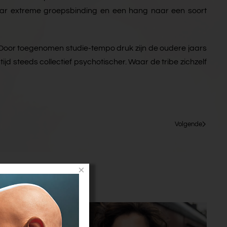
s naar extreme groepsbinding en een hang naar een soort
kt. Door toegenomen studie-tempo druk zijn de oudere jaars
tijd steeds collectief psychotischer. Waar de tribe zichzelf
Volgende
×