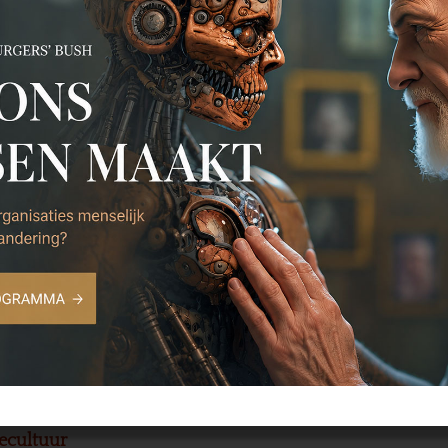
ek In voor- en tegenspoed
Event Wat ons mensen ma
november Burgers’ Bush
ang, trainingen, congressen
Organisatiecultuur. Corporate Antropologie – echt aan d
iecultuur