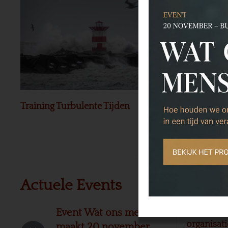
Training Turbulente Tijden
Preview Bo
Actuele Events
Leerg
Leergang 
Event Wat ons mensen
organisat
maakt 20 november