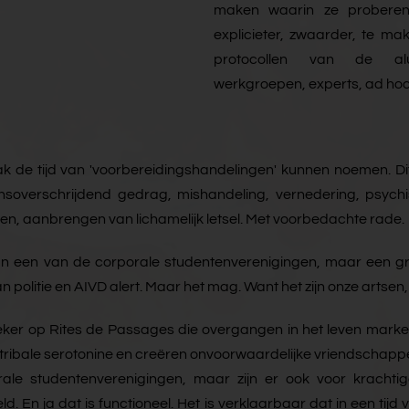
maken waarin ze proberen 
explicieter, zwaarder, te m
protocollen van de alumn
werkgroepen, experts, ad hoc
k de tijd van 'voorbereidingshandelingen' kunnen noemen. Dit 
rensoverschrijdend gedrag, mishandeling, vernedering, psyc
n, aanbrengen van lichamelijk letsel. Met voorbedachte rade.
 een van de corporale studentenverenigingen, maar een gro
an politie en AIVD alert. Maar het mag. Want het zijn onze arts
. Zeker op Rites de Passages die overgangen in het leven marke
 tribale serotonine en creëren onvoorwaardelijke vriendschappe
ale studentenverenigingen, maar zijn er ook voor krachtig
reld. En ja dat is functioneel. Het is verklaarbaar dat in ee