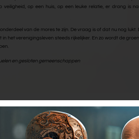
p veiligheid, op een huis, op een leuke relatie, er drang i
er onderdeel van de mores te zijn. De vraag is of dat nu nog lu
in het verenigingsleven steeds rijkelijker. En zo wordt de groen
oen.
 rituelen en gesloten gemeenschappen