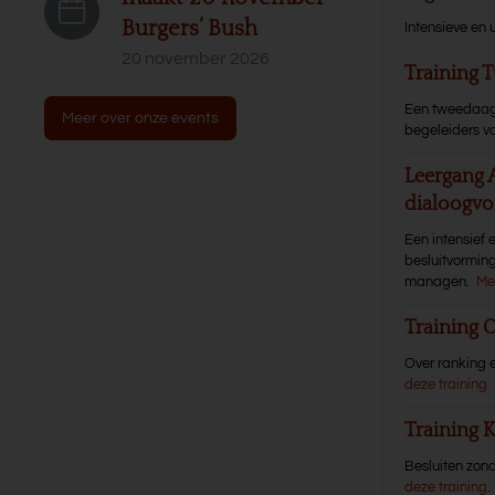
Burgers’ Bush
Intensieve en 
20 november 2026
Training T
Een tweedaagse
Meer over onze events
begeleiders va
Leergang 
dialoogvo
Een intensief 
besluitvormin
managen.
Me
Training 
Over ranking e
deze training
Training
Besluiten zond
deze training
.