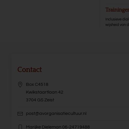
Training
Inclusieve di
wijsheid van 
Contact
Box C4518
Kwikstaartlaan 42
3704 GS Zeist
post@avorganisatiecultuur.nl
Marijke Dieleman
06-24719488