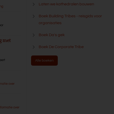
Laten we kathedralen bouwen
ang
Boek Building Tribes - reisgids voor
organisaties
oor
Boek Da's gek
ng met
Boek De Corporate Tribe
,
eert
Alle boeken
matie over
nformatie over