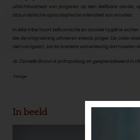
uitzichtloosheid van jongeren op een leefbare aarde, o
absurdistische apocalyptische intensiteit van emoties.
In elke tribe hoort zelfcorrectie en sociale hygiëne echt
die de ontgroening uitvoeren steeds jonger. De coke vloeit 
niet corrigeert, zal de bredere samenleving dat moeten d
dr. Danielle Braun is antropoloog en gespecialiseerd in
Vorige
In beeld