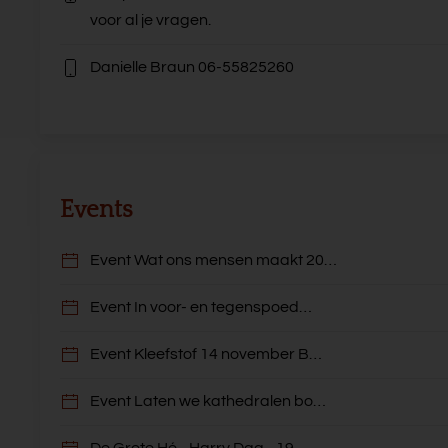
voor al je vragen.
Danielle Braun
06-55825260
Events
Event Wat ons mensen maakt 20…
Event In voor- en tegenspoed…
Event Kleefstof 14 november B…
Event Laten we kathedralen bo…
De Grote Hé... Harry Dag - 19…