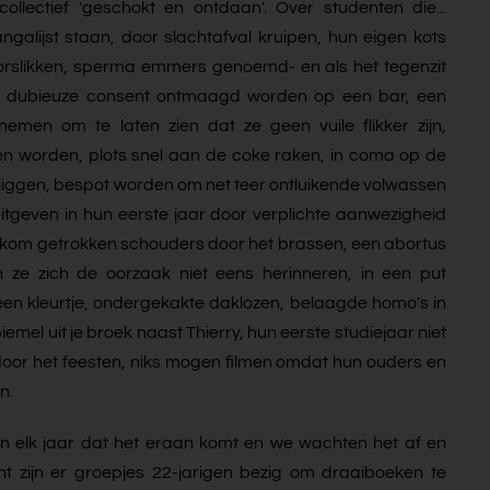
ollectief 'geschokt en ontdaan'. Over studenten die...
galijst staan, door slachtafval kruipen, hun eigen kots
orslikken, sperma emmers genoemd- en als het tegenzit
t dubieuze consent ontmaagd worden op een bar, een
men om te laten zien dat ze geen vuile flikker zijn,
en worden, plots snel aan de coke raken, in coma op de
iggen, bespot worden om net teer ontluikende volwassen
 uitgeven in hun eerste jaar door verplichte aanwezigheid
de kom getrokken schouders door het brassen, een abortus
e zich de oorzaak niet eens herinneren, in een put
 een kleurtje, ondergekakte daklozen, belaagde homo's in
iemel uit je broek naast Thierry, hun eerste studiejaar niet
 door het feesten, niks mogen filmen omdat hun ouders en
n.
en elk jaar dat het eraan komt en we wachten het af en
nt zijn er groepjes 22-jarigen bezig om draaiboeken te