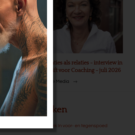
akt 20
Organisaties als relaties - interview in
Tijdschrift voor Coaching - juli 2026
Meer In de Media
Boeken
e slag met
Boek In voor- en tegenspoed