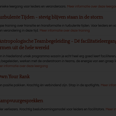
unieke leergang voor leiders en veranderaars.
Meer informatie over deze leerg
urbulente Tijden - stevig blijven staan in de storm
 training over transitie en transformatie in turbulente tijden. Voor leiders en v
n verandering in deze tijd.
Meer informatie over deze training
Antropologische Teambegeleiding - Dé facilitatieleerga
rmen uit de hele wereld
en in Nederland uniek programma waarin je echt heel erg goed leert faciliteren
g begeleiden, werken met de onderstroom in teams, de energie van een groep l
er informatie over deze leergang
Own Your Rank
n positie pakken. Krachtig én verbindend zijn. Stap in de spotlights.
Meer infor
 Kampvuurgesprekken
er verliezers. Krachtig besluitvormingsmodel voor leiders en facilitators.
Meer i