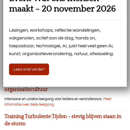
maakt - 20 november 2026
Event Wat ons mensen maakt 20 november
Burgers’ Bush
20 november 2026
Lezingen, workshops, reflectie wandelingen,
vakgenoten, actief aan de slag, hands on,
Meer over onze events
toepasbaar, technologie, AI, juist heel veel geen AI,
kunst, organisatieverandering, natuur, afwisseling.
Leergang, trainingen, congressen
Lees snel verder!
Leergang Organisatiecultuur. Corporate
Antropologie – echt aan de slag met
organisatiecultuur
Intensieve en unieke leergang voor leiders en veranderaars.
Meer
informatie over deze leergang
Training Turbulente Tijden - stevig blijven staan in
de storm