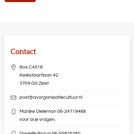
Contact
Box C4518
Kwikstaartlaan 42
3704 GS Zeist
post@avorganisatiecultuur.nl
Marijke Dieleman
06-24719488
voor al je vragen.
Danielle Braun
06-55825260