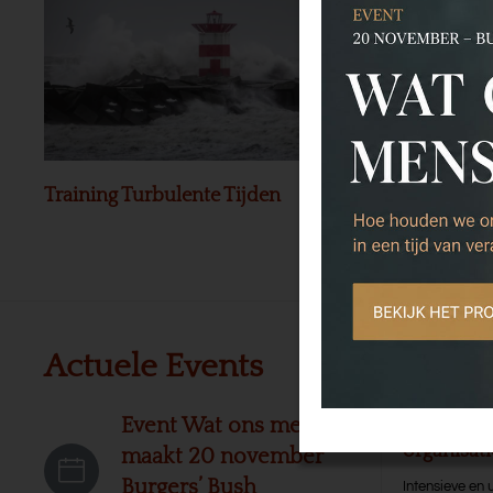
Training Turbulente Tijden
Preview Bo
Actuele Events
Leerg
Leergang 
Event Wat ons mensen
organisat
maakt 20 november
Burgers’ Bush
Intensieve en 