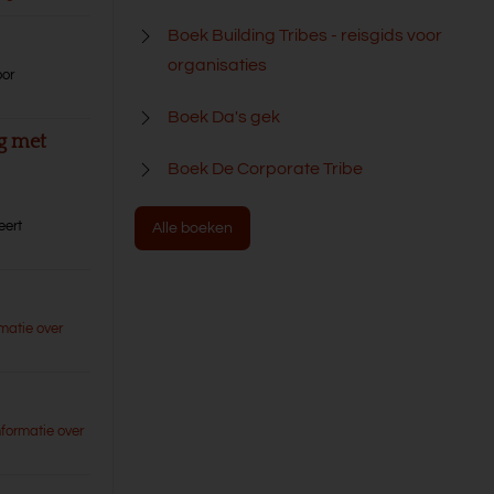
Boek Building Tribes - reisgids voor
organisaties
oor
Boek Da's gek
ng met
Boek De Corporate Tribe
,
eert
Alle boeken
matie over
nformatie over