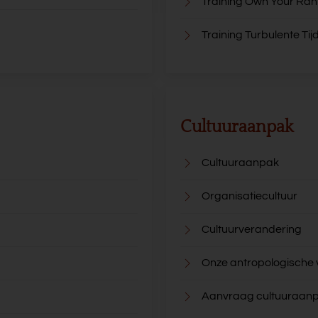
Training Own Your Ran
Training Turbulente Tij
Cultuuraanpak
Cultuuraanpak
Organisatiecultuur
Cultuurverandering
Onze antropologische
Aanvraag cultuuraan