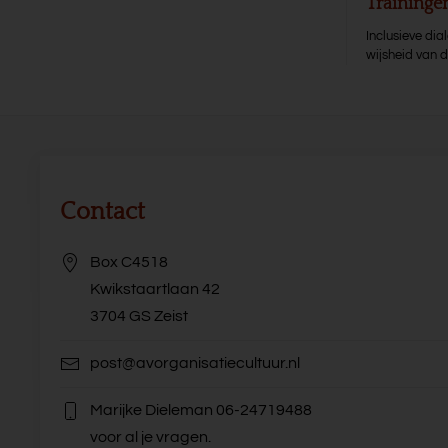
Training
Inclusieve di
wijsheid van 
Contact
Box C4518
Kwikstaartlaan 42
3704 GS Zeist
post@avorganisatiecultuur.nl
Marijke Dieleman
06-24719488
voor al je vragen.