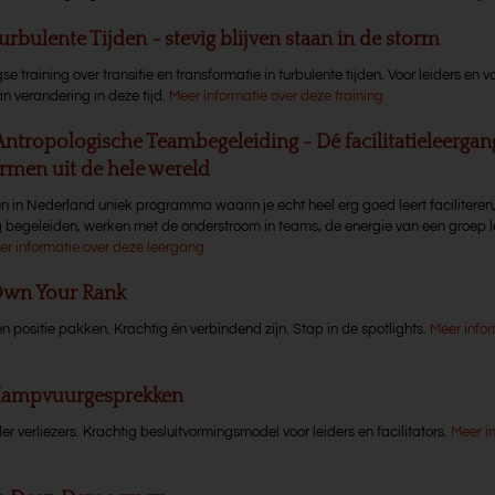
urbulente Tijden - stevig blijven staan in de storm
 training over transitie en transformatie in turbulente tijden. Voor leiders en v
n verandering in deze tijd.
Meer informatie over deze training
Antropologische Teambegeleiding - Dé facilitatieleerga
rmen uit de hele wereld
en in Nederland uniek programma waarin je echt heel erg goed leert faciliteren
g begeleiden, werken met de onderstroom in teams, de energie van een groep l
er informatie over deze leergang
Own Your Rank
n positie pakken. Krachtig én verbindend zijn. Stap in de spotlights.
Meer infor
 Kampvuurgesprekken
er verliezers. Krachtig besluitvormingsmodel voor leiders en facilitators.
Meer i