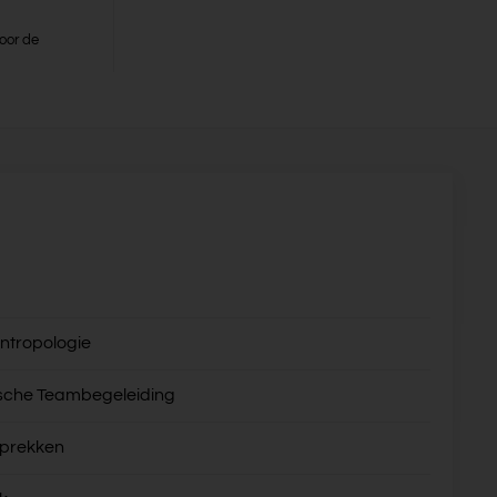
oor de
ntropologie
sche Teambegeleiding
sprekken