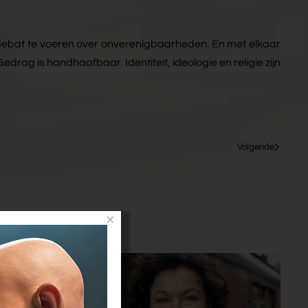
 debat te voeren over onverenigbaarheden. En met elkaar
drag is handhaafbaar. Identiteit, ideologie en religie zijn
Volgende
×