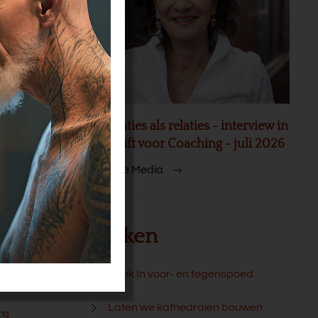
akt 20
Organisaties als relaties - interview in
Tijdschrift voor Coaching - juli 2026
Meer In de Media
Boeken
e slag met
Boek In voor- en tegenspoed
Laten we kathedralen bouwen
ang