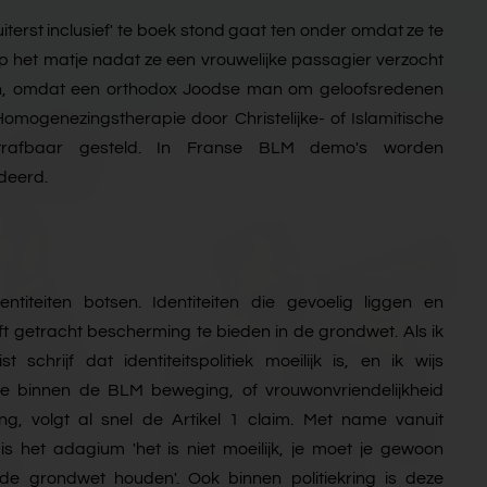
iterst inclusief' te boek stond gaat ten onder omdat ze te
op het matje nadat ze een vrouwelijke passagier verzocht
en, omdat een orthodox Joodse man om geloofsredenen
 Homogenezingstherapie door Christelijke- of Islamitische
strafbaar gesteld. In Franse BLM demo's worden
deerd.
entiteiten botsen. Identiteiten die gevoelig liggen en
 getracht bescherming te bieden in de grondwet. Als ik
 schrijf dat identiteitspolitiek moeilijk is, en ik wijs
me binnen de BLM beweging, of vrouwonvriendelijkheid
g, volgt al snel de Artikel 1 claim. Met name vanuit
k is het adagium 'het is niet moeilijk, je moet je gewoon
de grondwet houden'. Ook binnen politiekring is deze