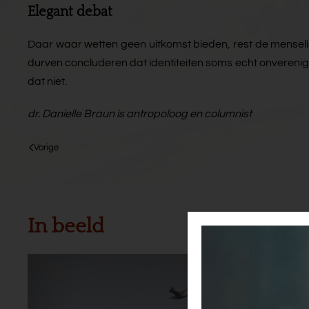
Elegant debat
Daar waar wetten geen uitkomst bieden, rest de menseli
durven concluderen dat identiteiten soms echt onverenigbaa
dat niet.
dr. Danielle Braun is antropoloog en columnist
Vorige
In beeld