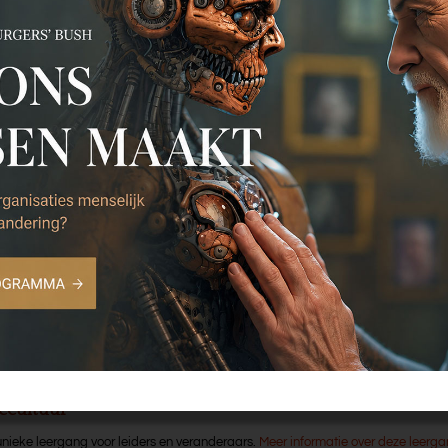
ek In voor- en tegenspoed
Event Wat ons mensen ma
november Burgers’ Bush
ang, trainingen, congressen
Organisatiecultuur. Corporate Antropologie – echt aan d
iecultuur
unieke leergang voor leiders en veranderaars.
Meer informatie over deze leerg