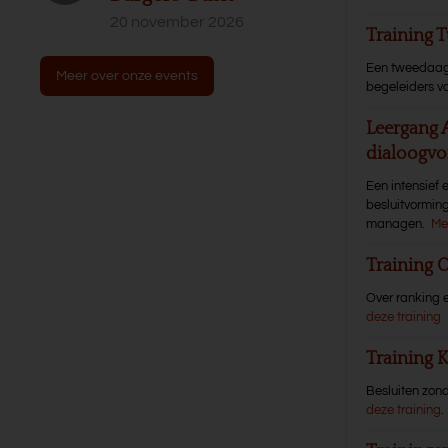
20 november 2026
Training T
Een tweedaagse
Meer over onze events
begeleiders va
Leergang 
dialoogvo
Een intensief 
besluitvormin
managen.
Me
Training 
Over ranking e
deze training
Training
Besluiten zond
deze training
.