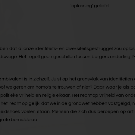
'oplossing' geliefd.
n dat al onze identiteits- en diversiteitsgestruggel zou opl
dswege. Het regelt geen geschillen tussen burgers onderling. M
mbivalent is in zichzelf. Juist op het grensvlak van identiteit
oof weigeren om homo's te trouwen of niet? Daar waar je als po
olitieke vrijheid en religie elkaar. Het recht op vrijheid van o
t het 'recht op gelijk' dat we in de grondwet hebben vastgelg
dshoek voelen staan. Mensen die zich dus beroepen op artike
grote bemiddelaar.