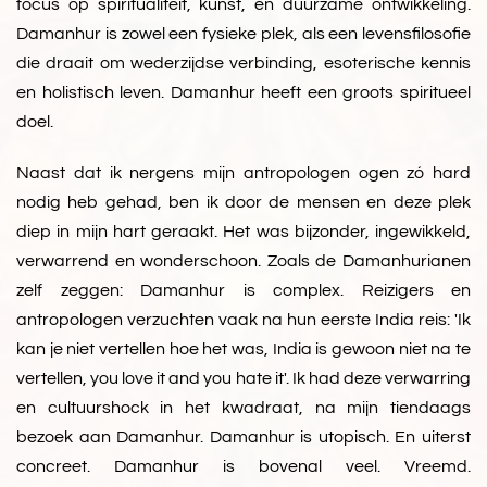
focus op spiritualiteit, kunst, en duurzame ontwikkeling.
Damanhur is zowel een fysieke plek, als een levensfilosofie
die draait om wederzijdse verbinding, esoterische kennis
en holistisch leven. Damanhur heeft een groots spiritueel
doel.
Naast dat ik nergens mijn antropologen ogen zó hard
nodig heb gehad, ben ik door de mensen en deze plek
diep in mijn hart geraakt. Het was bijzonder, ingewikkeld,
verwarrend en wonderschoon. Zoals de Damanhurianen
zelf zeggen: Damanhur is complex. Reizigers en
antropologen verzuchten vaak na hun eerste India reis: 'Ik
kan je niet vertellen hoe het was, India is gewoon niet na te
vertellen, you love it and you hate it'. Ik had deze verwarring
en cultuurshock in het kwadraat, na mijn tiendaags
bezoek aan Damanhur. Damanhur is utopisch. En uiterst
concreet. Damanhur is bovenal veel. Vreemd.