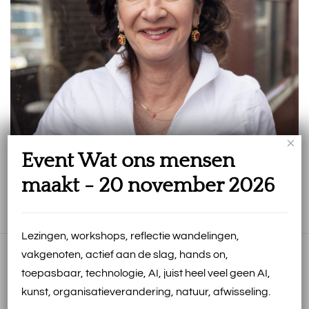
×
Event Wat ons mensen
Organisaties als relaties - interview in Tijdschrift
maakt - 20 november 2026
voor Coaching - juli 2026
Meer In de Media
Lezingen, workshops, reflectie wandelingen,
vakgenoten, actief aan de slag, hands on,
Actuele Events
toepasbaar, technologie, AI, juist heel veel geen AI,
kunst, organisatieverandering, natuur, afwisseling.