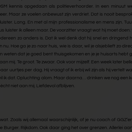
 DSM kennis opgedaan als politieverhoorder. In een minuut wee
 meer. Maar ze voelen onbewust zijn verdriet. Dat is nooit bespr
luister. Lang. En met al mijn professionalisme en mens zijn. Tuu
s luister ik alleen maar. De voorzitter vraagt wat hij moet doen:
edereen zo anders is. Dat ik wel denk dat hij snel en dringend
n nu. Hoe ga je zo naar huis, wie is daar, wil je alsjeblieft zo di
n weten dat je goed bent thuisgekomen en je je huisarts hebt 
niet aan mij. Te groot. Te zwaar. Ook voor mijzelf. Een week later 
ar uurtjes per dag. Hij vraagt of ik erbij wil zijn als hij verte
k wil ik dat. Opluchting alom. Maar daarna… drinken we nog een kop
ht niet aan mij. Liefdevol afblijven.
t. Zoals wij allemaal waarschijnlijk, of je nu coach of GGZ’er
 Burger. Rijkdom. Ook daar ging het over grenzen. Allerlei aa