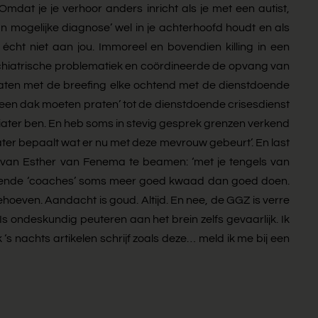
 Omdat je je verhoor anders inricht als je met een autist,
n mogelijke diagnose’ wel in je achterhoofd houdt en als
 écht niet aan jou. Immoreel en bovendien killing in een
sychiatrische problematiek en coördineerde de opvang van
praten met de breefing elke ochtend met de dienstdoende
n een dak moeten praten’ tot de dienstdoende crisesdienst
hiater ben. En heb soms in stevig gesprek grenzen verkend
hiater bepaalt wat er nu met deze mevrouw gebeurt’. En last
n van Esther van Fenema te beamen: ‘met je tengels van
willende ‘coaches’ soms meer goed kwaad dan goed doen.
oeven. Aandacht is goud. Altijd. En nee, de GGZ is verre
Is ondeskundig peuteren aan het brein zelfs gevaarlijk. Ik
 ‘s nachts artikelen schrijf zoals deze… meld ik me bij een