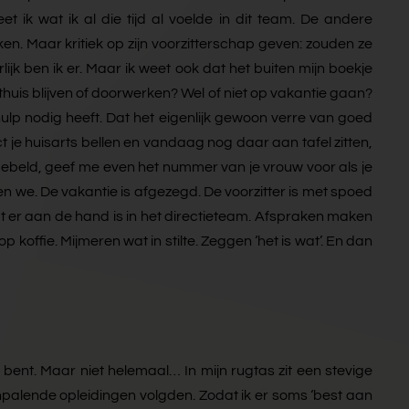
t ik wat ik al die tijd al voelde in dit team. De andere
oken. Maar kritiek op zijn voorzitterschap geven: zouden ze
rlijk ben ik er. Maar ik weet ook dat het buiten mijn boekje
 thuis blijven of doorwerken? Wel of niet op vakantie gaan?
 hulp nodig heeft. Dat het eigenlijk gewoon verre van goed
rect je huisarts bellen en vandaag nog daar aan tafel zitten,
gebeld, geef me even het nummer van je vrouw voor als je
bellen we. De vakantie is afgezegd. De voorzitter is met spoed
lt wat er aan de hand is in het directieteam. Afspraken maken
 koffie. Mijmeren wat in stilte. Zeggen ‘het is wat’. En dan
 bent. Maar niet helemaal… In mijn rugtas zit een stevige
npalende opleidingen volgden. Zodat ik er soms ‘best aan