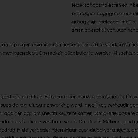
leiderschapstrajecten en in 
mijn eigen bagage en ervarin
graag mijn zoektocht met je.
zitten en eraf blijven’. Aan het
 maar op eigen ervaring. Om herkenbaarheid te voorkomen he
n meningen deelt. Om met z’n allen beter te worden. Misschien v
e tandartspraktijken. Er is maar één nieuwe directeurspost te
oces de tent uit. Samenwerking wordt moeilijker, verhoudingen v
 raad hen aan om snel tot keuze te komen. Om allerlei andere 
at de situatie onwerkbaar wordt. Dat doe ik. Met een goed ge
 gedrag in de vergaderingen. Maar over diepe verlangens, car