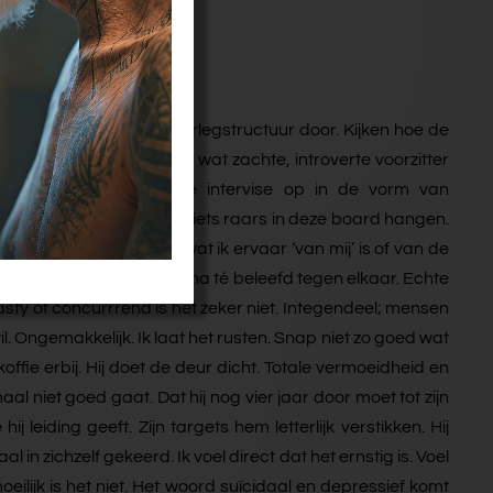
ekker aanzitten.
n de slag. Nemen de overlegstructuur door. Kijken hoe de
elp de heel vriendelijke, wat zachte, introverte voorzitter
. We starten onderlinge intervise op in de vorm van
at. En toch…. Blijft er iets raars in deze board hangen.
e bevragen of datgene wat ik ervaar ‘van mij’ is of van de
et fijn stil. Mensen zijn bijna té beleefd tegen elkaar. Echte
ty of concurrrend is het zeker niet. Integendeel; mensen
il. Ongemakkelijk. Ik laat het rusten. Snap niet zo goed wat
ffie erbij. Hij doet de deur dicht. Totale vermoeidheid en
al niet goed gaat. Dat hij nog vier jaar door moet tot zijn
eiding geeft. Zijn targets hem letterlijk verstikken. Hij
n zichzelf gekeerd. Ik voel direct dat het ernstig is. Voel
lijk is het niet. Het woord suïcidaal en depressief komt