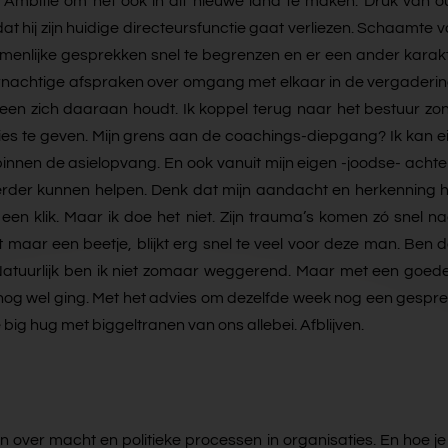
ing. Ambitie om het ook in dit nieuwe land te maken. Druk va
 hij zijn huidige directeursfunctie gaat verliezen. Schaamte vo
zamenlijke gesprekken snel te begrenzen en er een ander karakt
rnachtige afspraken over omgang met elkaar in de vergadering
n zich daaraan houdt. Ik koppel terug naar het bestuur zond
ies te geven. Mijn grens aan de coachings-diepgang? Ik kan ei
nnen de asielopvang. En ook vanuit mijn eigen -joodse- achter
rder kunnen helpen. Denk dat mijn aandacht en herkenning h
 klik. Maar ik doe het niet. Zijn trauma’s komen zó snel naar
et maar een beetje, blijkt erg snel te veel voor deze man. Ben 
tie. Natuurlijk ben ik niet zomaar weggerend. Maar met een goe
nog wel ging. Met het advies om dezelfde week nog een gespre
ig hug met biggeltranen van ons allebei. Afblijven.
ver macht en politieke processen in organisaties. En hoe je j