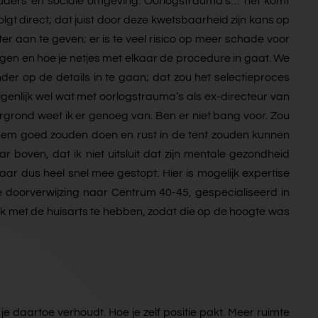
n ouders en sociale omgeving. Oorlogstrauma’s… het komt
lgt direct; dat juist door deze kwetsbaarheid zijn kans op
er aan te geven; er is te veel risico op meer schade voor
en en hoe je netjes met elkaar de procedure in gaat. We
er op de details in te gaan; dat zou het selectieproces
genlijk wel wat met oorlogstrauma’s als ex-directeur van
grond weet ik er genoeg van. Ben er niet bang voor. Zou
em goed zouden doen en rust in de tent zouden kunnen
 boven, dat ik niet uitsluit dat zijn mentale gezondheid
daar dus heel snel mee gestopt. Hier is mogelijk expertise
de doorverwijzing naar Centrum 40-45, gespecialiseerd in
k met de huisarts te hebben, zodat die op de hoogte was
e daartoe verhoudt. Hoe je zelf positie pakt. Meer ruimte