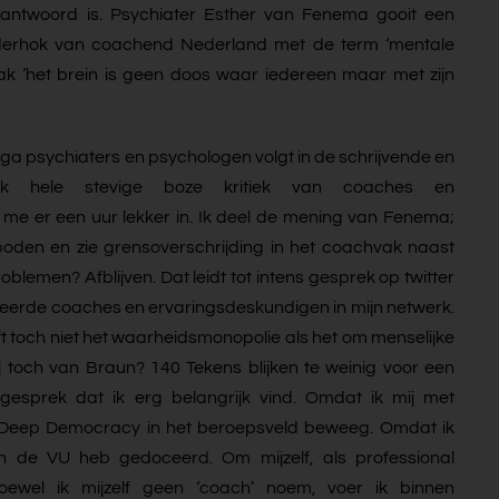
antwoord is. Psychiater Esther van Fenema gooit een
nderhok van coachend Nederland met de term ‘mentale
aak ‘het brein is geen doos waar iedereen maar met zijn
ga psychiaters en psychologen volgt in de schrijvende en
k hele stevige boze kritiek van coaches en
t me er een uur lekker in. Ik deel de mening van Fenema;
boden en zie grensoverschrijding in het coachvak naast
oblemen? Afblijven. Dat leidt tot intens gesprek op twitter
eerde coaches en ervaringsdeskundigen in mijn netwerk.
t toch niet het waarheidsmonopolie als het om menselijke
 toch van Braun? 140 Tekens blijken te weinig voor een
esprek dat ik erg belangrijk vind. Omdat ik mij met
n Deep Democracy in het beroepsveld beweeg. Omdat ik
 de VU heb gedoceerd. Om mijzelf, als professional
ewel ik mijzelf geen ‘coach’ noem, voer ik binnen