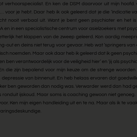
id tot verhoorspecialist. En ken de DSM daarvoor uit mijn hoofd.
voor je hebt. Daar heb ik ook geleerd dat je die ‘indicatie va
ht nooit verbaal uit. Want je bent geen psychiater en het is
COA en in een specialistische centrum voor asielzoekers met p
 letterlijk het klappen van de zweep geleerd. Kon aardig mee
ing-out en deins niet terug voor gevaar. Heb wat ‘springers va
stisch noemden. Maar ook daar heb ik geleerd dat ik geen psyc
en ben verantwoordelijk voor de veiligheid hier’ en ‘jij als psyc
n. En die zijn bepalend voor mijn keuze om de strenge woorde
 ken depressie van binnenuit. En heb helaas ervaren dat goed
 zieker ben geworden dan nodig was. Verwarder werd dan had geh
rs ronduit ijskoud. Maar soms is coaching gewoon niet genoeg. 
or. Ken mijn eigen handleiding uit en te na. Maar als ik te vaak
rvaringsdeskundige.