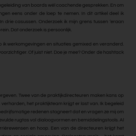
begeleiding van boards wél coachende gesprekken. En om
gen eens onder de loep te nemen. In dit artikel deel ik
 In drie casussen. Onderzoek ik mijn grens tussen ‘eraan
 brein. Dat onderzoek is persoonlijk.
b ik werkomgevingen en situaties gemixed en veranderd.
oorzichtiger. Of juist niet. Doe je mee? Onder de hashtack
 vergeven. Twee van de praktijkdirecteuren maken kans op
erharden, het praktijkteam krijgt er last van. Ik begeleid
bedrijfsmatige redenen stagneert dat en vragen ze mij om
vulde rugtas vol dialoogvormen en bemiddelingstools. Al
rièrewensen en hoop. Een van de directeuren krijgt het