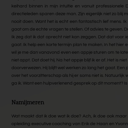
keihard binnen in mijn intuïtie en vanuit professionele
directieleden sparen deze man. Zijn eigenlijk niet zo blij
nooit doen. Want het is echt een fantastisch lief mens. Ik 
gaat om de echte vragen te stellen. Of advies te geven. Du
Ik zeg dat ik dat oprecht niet kan zeggen. Dat dat voor i
gaat. Ik help een korte termijn plan te maken. In het hier e
wil je me dan vanavond even een appje sturen om te late
niet appt. Dat doet hij. Na het appje blijf ik er af. Het is 
doorverwezen. Hij blijft wel werken zo lang het gaat. Een pa
over het voorzitterschap als hij er soms niet is. Natuurlij
ga ik. Want een hulpverlenend gesprek op dit moment? Is éc
Namijmeren
Wat maakt dat ik doe wat ik doe? Ach, ik doe ook maar wa
opleiding executive coaching van Erik de Haan en Yvonne