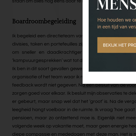
staan om alles nog eens door te nemen wat we hier doen. D
Boardroombegeleiding
Ik begeleid een directieteam van vijf mensen in een gro
divisies, taken en portefeuilles zijn verdeeld en herstruc
om sneller en daadkrachtiger tot gedragen besluite
‘kampvuurgesprekken’ wat tot diepgaand onderling meeden
Ik ben in dit soort gevallen gewend om ‘een body scan’ te
organisatie of het team waar ik mee werk. Wat ik ‘voel’ is ee
feedback wordt niet gegeven. Na een besluit van de voor
zorgen goed voor elkaar. Ik besluit mijn observaties te del
er gebeurt, maar snap wel dat het ‘groot’ is. Na de verga
leegheid hangt voelbaar in de ruimte. Ik vraag ‘hoe gaat h
pensioen, maar zo ontzettend moe is. Eigenlijk niet meer
volgende week op vakantie moet, maar geen energie heeft om
diepe compassie en mededogen met deze man. Het is niet 