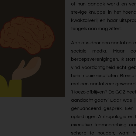
of hun aanpak werkt en ver
stevige knuppel in het hoe
kwakzalverij’ en haar uitspr
tengels aan mag zitten’.
Applaus door een aantal colle
sociale media. Maar oo
beroepsverenigingen. Ik stor
vind voorzichtigheid écht ge
hele mooie resultaten. Breinpr
met een aantal zeer gewaard
‘Hoezo afblijven? De GGZ heef
aandacht gaat?’ Daar was jij
genuanceerd gesprek. Een g
opleidingen Antropologie e
executive teamcoaching aan
scherp te houden; want ho