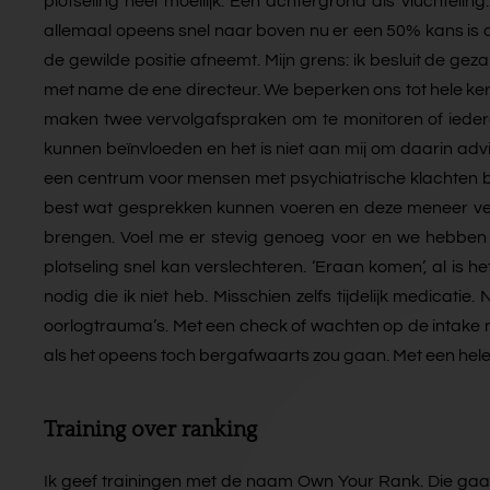
plotseling heel moeilijk. Een achtergrond als vluchtel
allemaal opeens snel naar boven nu er een 50% kans is dat
de gewilde positie afneemt. Mijn grens: ik besluit de ge
met name de ene directeur. We beperken ons tot hele ke
maken twee vervolgafspraken om te monitoren of iederee
kunnen beïnvloeden en het is niet aan mij om daarin adv
een centrum voor mensen met psychiatrische klachten bi
best wat gesprekken kunnen voeren en deze meneer ve
brengen. Voel me er stevig genoeg voor en we hebben een
plotseling snel kan verslechteren. ‘Eraan komen’, al is h
nodig die ik niet heb. Misschien zelfs tijdelijk medica
oorlogtrauma’s. Met een check of wachten op de intake 
als het opeens toch bergafwaarts zou gaan. Met een hele b
Training over ranking
Ik geef trainingen met de naam Own Your Rank. Die gaan o