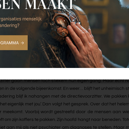
at had ze zelf ook al geregeld. Mijn grens? Heel snel verlegd. L
te salesorganisatie. Ze willen beter samenwerken. We gaan aa
tureren dat. Ik doe coaching on the job bij de vergaderingen en h
n te komen. Met de tools die ik daar vaak voor gebruik
ken leidt. Het gaat goed met het team. We boeken echt resulta
 doen. Mijn onderbuikgevoel heel serieus te nemen en mijzelf t
n soort grijze deken over het team. Het is steeds maar zo stil. Ni
zitter gaan mensen toch stiekem hun eigen gang. Maar echt nas
en in de volgende bijeenkomst. En weer… blijft het unheimisch st
dering blijf ik nahangen met de directievoorzitter. We pakken ko
et eigenlijk met jou’. Dan volgt het gesprek. Over dat het helema
 meekomt. Voorbij wordt gestreefd door de mensen aan wie hij l
 zijn koffers te pakken. Zijn hoofd hangt naar beneden. Totaal i
aan mij als niet psychiater om diagnoses te stellen. Maar moei