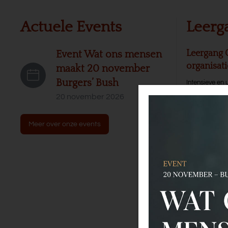
Actuele Events
Leerg
Leergang 
Event Wat ons mensen
organisat
maakt 20 november
Burgers’ Bush
Intensieve en 
20 november 2026
Training T
Een tweedaagse
Meer over onze events
begeleiders va
Leergang 
dialoogvo
Een intensief 
besluitvormin
managen.
Me
Training 