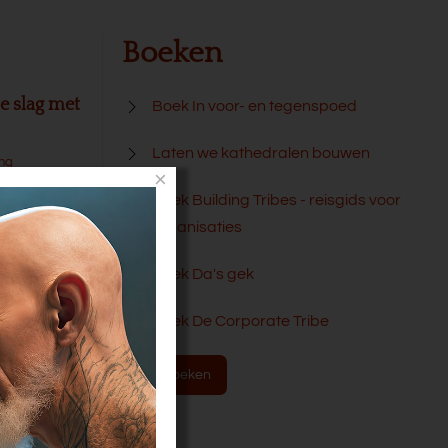
Boeken
e slag met
Boek In voor- en tegenspoed
Laten we kathedralen bouwen
ang
×
Boek Building Tribes - reisgids voor
organisaties
oor
Boek Da's gek
ng met
Boek De Corporate Tribe
,
eert
Alle boeken