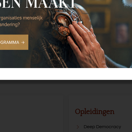
n positie pakken. Krachtig én verbindend zijn. Stap in de spotlights.
Meer infor
 Kampvuurgesprekken
er verliezers. Krachtig besluitvormingsmodel voor leiders en facilitators.
Meer i
en Deep Democracy
aloog en besluitvorming. Werken met de onderstroom van organisaties. Ruimte v
de minderheid.
Meer informatie over deze training
.
Opleidingen
Deep Democracy