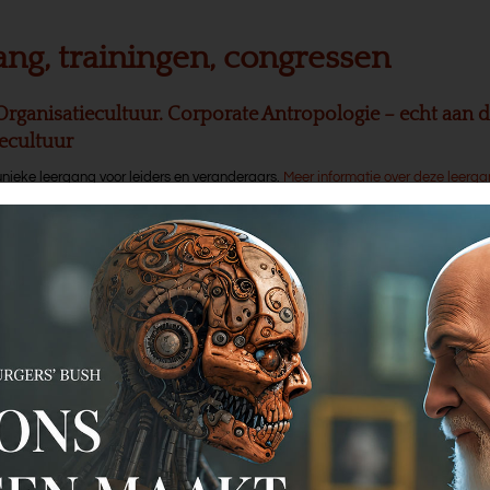
ang, trainingen, congressen
Organisatiecultuur. Corporate Antropologie – echt aan d
iecultuur
unieke leergang voor leiders en veranderaars.
Meer informatie over deze leerg
urbulente Tijden - stevig blijven staan in de storm
 training over transitie en transformatie in turbulente tijden. Voor leiders en v
n verandering in deze tijd.
Meer informatie over deze training
Antropologische Teambegeleiding - Dé facilitatieleerga
rmen uit de hele wereld
en in Nederland uniek programma waarin je echt heel erg goed leert faciliteren
g begeleiden, werken met de onderstroom in teams, de energie van een groep l
er informatie over deze leergang
Own Your Rank