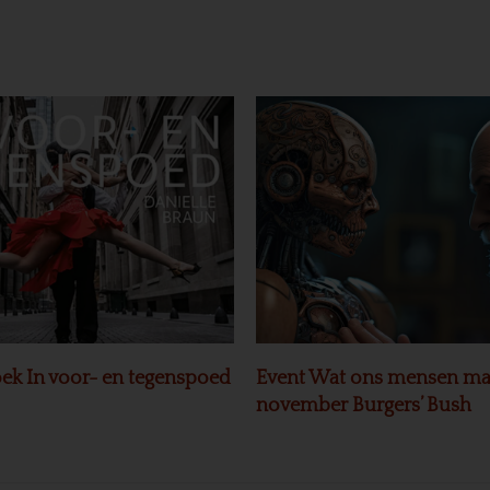
ek In voor- en tegenspoed
Event Wat ons mensen ma
november Burgers’ Bush