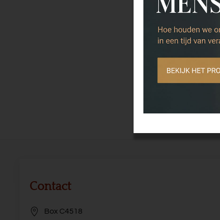
Over ranking e
deze training
Training
Besluiten zond
deze training
.
Training
Inclusieve di
wijsheid van 
Contact
Box C4518