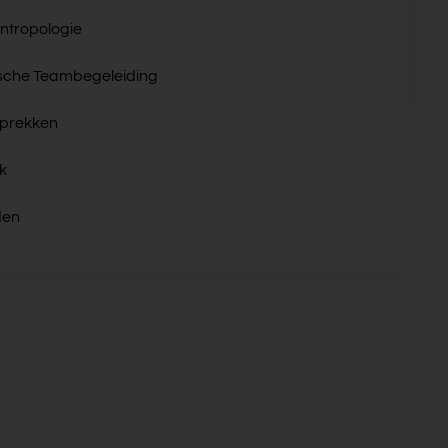
ntropologie
sche Teambegeleiding
sprekken
k
den