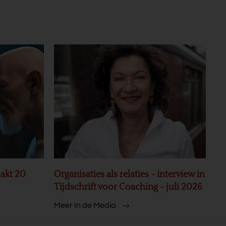
akt 20
Organisaties als relaties - interview in
Tijdschrift voor Coaching - juli 2026
Meer In de Media