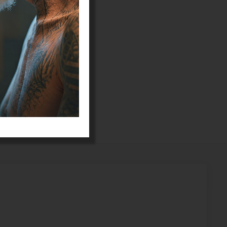
matie over
nformatie over
oor de