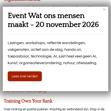
Intensieve en unieke leergang voor leiders en veranderaars.
Meer
×
informatie over deze leergang
Event Wat ons mensen
Training Turbulente Tijden - stevig blijven staan in
maakt - 20 november 2026
de storm
Een tweedaagse training over transitie en transformatie in turbulente
tijden. Voor leiders en voor begeleiders van verandering in deze tijd.
Meer
Lezingen, workshops, reflectie wandelingen,
informatie over deze training
vakgenoten, actief aan de slag, hands on,
Leergang Antropologische Teambegeleiding - Dé
toepasbaar, technologie, AI, juist heel veel geen AI,
facilitatieleergang met dialoogvormen uit de hele
kunst, organisatieverandering, natuur, afwisseling.
wereld
Lees snel verder!
Een intensief en in Nederland uniek programma waarin je echt heel erg
goed leert faciliteren, besluitvorming begeleiden, werken met de
onderstroom in teams, de energie van een groep leert managen.
Meer
informatie over deze leergang
Training Own Your Rank
Over ranking en positie pakken. Krachtig én verbindend zijn. Stap in de