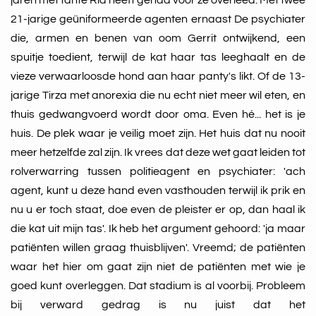
21-jarige geüniformeerde agenten ernaast De psychiater
die, armen en benen van oom Gerrit ontwijkend, een
spuitje toedient, terwijl de kat haar tas leeghaalt en de
vieze verwaarloosde hond aan haar panty's likt. Of de 13-
jarige Tirza met anorexia die nu echt niet meer wil eten, en
thuis gedwangvoerd wordt door oma. Even hé... het is je
huis. De plek waar je veilig moet zijn. Het huis dat nu nooit
meer hetzelfde zal zijn. Ik vrees dat deze wet gaat leiden tot
rolverwarring tussen politieagent en psychiater: 'ach
agent, kunt u deze hand even vasthouden terwijl ik prik en
nu u er toch staat, doe even de pleister er op, dan haal ik
die kat uit mijn tas'. Ik heb het argument gehoord: 'ja maar
patiënten willen graag thuisblijven'. Vreemd; de patiënten
waar het hier om gaat zijn niet de patiënten met wie je
goed kunt overleggen. Dat stadium is al voorbij. Probleem
bij verward gedrag is nu juist dat het