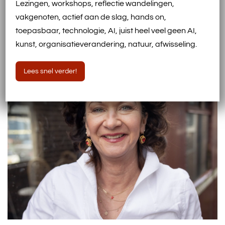
Lezingen, workshops, reflectie wandelingen,
vakgenoten, actief aan de slag, hands on,
Event Wat ons mensen maakt 20 november
toepasbaar, technologie, AI, juist heel veel geen AI,
Burgers’ Bush
kunst, organisatieverandering, natuur, afwisseling.
Lees snel verder!